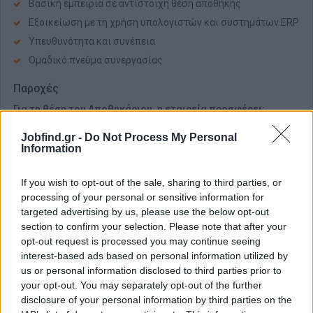
Βασική εμπειρία σε αντίστοιχη θέση αποθήκης
Εξοικείωση με τη χρήση υπολογιστών και συστημάτων ERP
Υπευθυνότητα και συνέπεια
Ομαδικό πνεύμα συνεργασίας
Παροχές
Για τη θέση του Αποθηκάριου, η εταιρεία προσφέρει:
Ικανοποιητικό πακέτο αποδοχών (1.000€ έως 1.200€
Jobfind.gr -
Do Not Process My Personal
καθαρά, αναλόγως προσόντων και προϋπηρεσίας)
Information
Πρόγραμμα ασφάλισης
Προπληρωμένη κάρτα αγορών
If you wish to opt-out of the sale, sharing to third parties, or
processing of your personal or sensitive information for
Σταθερό εργασιακό περιβάλλον (με έδρα κοντά στο
targeted advertising by us, please use the below opt-out
Δημαρχείο Μεταμόρφωσης)
section to confirm your selection. Please note that after your
Προοπτικές μακροχρόνιας συνεργασίας και εξέλιξης
opt-out request is processed you may continue seeing
interest-based ads based on personal information utilized by
Αν ενδιαφέρεσαι για τη θέση του Αποθηκάριου μπορείς να
us or personal information disclosed to third parties prior to
κάνεις την αίτησή σου τώρα! Για περισσότερες πληροφορίες
your opt-out. You may separately opt-out of the further
κάλεσε στο +30 6942980190 και μπορείς να ζητήσεις την
disclosure of your personal information by third parties on the
Κωνσταντίνα Μαμάη.