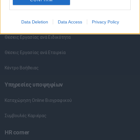
Θέσεις εργασίας
Όλες οι Θέσεις Εργασίας
Data Deletion
Data Access
Privacy Policy
Θέσεις Εργασίας ανά Ειδικότητα
Θέσεις Εργασίας ανά Εταιρεία
Κέντρο Βοήθειας
Υπηρεσίες υποψηφίων
Καταχώρηση Online Βιογραφικού
Συμβουλές Καριέρας
HR corner