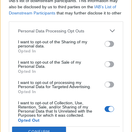
IAB’s list of downstream participants. This information may
Παρακαλούμε λάβετε υπόψη ότι για λόγους διαφάνειας και
also be disclosed by us to third parties on the
IAB’s List of
ισότιμης μεταχείρισης, θα αξιολογήσουμε μόνο τις αιτήσεις
Downstream Participants
that may further disclose it to other
που υποβάλλονται μέσω του site μας. Μετά τη συλλογή και
third parties.
αξιολόγηση όλων των βιογραφικών σημειωμάτων θα
επικοινωνούμε μόνο με τους/τις υποψηφίους/ες που
Personal Data Processing Opt Outs
ανταποκρίνονται στις απαιτήσεις της θέσης προς στελέχωση
προκειμένου να οριστεί συνάντηση για συνέντευξη. Όλες οι
I want to opt-out of the Sharing of my
personal data.
αιτήσεις θεωρούνται απόλυτα εμπιστευτικές.
Opted In
I want to opt-out of the Sale of my
Personal Data.
Opted In
I want to opt-out of processing my
Personal Data for Targeted Advertising.
Opted In
I want to opt-out of Collection, Use,
Retention, Sale, and/or Sharing of my
Personal Data that Is Unrelated with the
Purposes for which it was collected.
Opted Out
CONFIRM