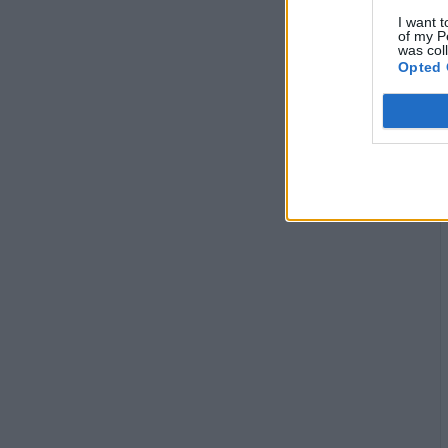
I want t
of my P
was col
Opted 