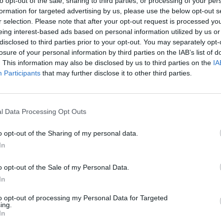
to opt-out of the sale, sharing to third parties, or processing of your per
Απαραίτητα Προσόντα
formation for targeted advertising by us, please use the below opt-out s
r selection. Please note that after your opt-out request is processed y
Ποιος είστε;
eing interest-based ads based on personal information utilized by us or
disclosed to third parties prior to your opt-out. You may separately opt-
Είσαι διαθέσιμος για πλήρη απασχόληση και πρόθυμος
losure of your personal information by third parties on the IAB’s list of
απόγευμα, νύχτα)
. This information may also be disclosed by us to third parties on the
IA
Διαθεσιμότητα για 4 έως 5 επιπλέον νυχτερινές βάρδ
Participants
that may further disclose it to other third parties.
Έχεις εμπειρία στην παραγωγή
Είσαι ενθουσιώδης και πρόθυμος να μάθεις
Έχεις έμφαση στην ποιότητα, εργάζεσαι με συνέπεια κ
l Data Processing Opt Outs
Κατοχή έγκυρης άδειας οδήγησης Β.
o opt-out of the Sharing of my personal data.
Έχετε καλή γνώση της αγγλικής γλώσσας.
In
Έχετε ελληνική ταυτότητα ή ευρωπαϊκό διαβατήριο (η
πολύ 5 ετών και άθικτη).
o opt-out of the Sale of my Personal Data.
In
Παροχές
to opt-out of processing my Personal Data for Targeted
ing.
Τι προσφέρουμε;
In