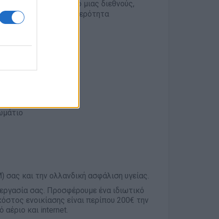
 Ολλανδία, στο πλαίσιο μιας διεθνούς,
εγάλη σημασία στη σταθερότητα
ύξηση βάρδιας)
σης
 με την εταιρεία
ωμάτιο
) σας και την ολλανδική ασφάλιση υγείας.
 εργασία σας. Προσφέρουμε ένα ιδιωτικό
κόστος ενοικίασης είναι περίπου 200€ την
αέριο και internet.