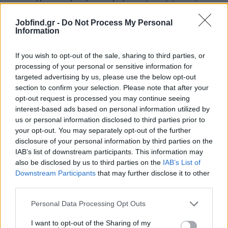
επιπλέον κάθε δεδουλευμένη υπερωρία, νυχτερινή βάρδια,
Κυριακή, επίσημη Γιορτή-Αργία, όπως ορίζει η Ελληνική
Jobfind.gr -
Do Not Process My Personal
νομοθεσία.
Information
Επιπλέον του βασικού μισθού:
If you wish to opt-out of the sale, sharing to third parties, or
Επίδομα Υποστήριξης Εργασίας ύψους 110€ μικτά
processing of your personal or sensitive information for
μηνιαίως.
targeted advertising by us, please use the below opt-out
Σύμφωνα με την Ελληνική νομοθεσία, για την προσαύξηση
section to confirm your selection. Please note that after your
του μισθού, λαμβάνεται υπ’ όψιν η αποδεδειγμένη
opt-out request is processed you may continue seeing
προϋπηρεσία έως το 2012 και από την 01/01/2024 όπου και
interest-based ads based on personal information utilized by
ξεπάγωσαν οι τριετίες.
us or personal information disclosed to third parties prior to
50€ έξτρα, κάθε μήνα, μέσω διατακτικών, αφού ο
your opt-out. You may separately opt-out of the further
υπάλληλος έχει εργαστεί πλήρως έναν ημερολογιακό μήνα
disclosure of your personal information by third parties on the
από την πρόσληψή του.
IAB’s list of downstream participants. This information may
also be disclosed by us to third parties on the
IAB’s List of
Downstream Participants
that may further disclose it to other
third parties.
Personal Data Processing Opt Outs
I want to opt-out of the Sharing of my