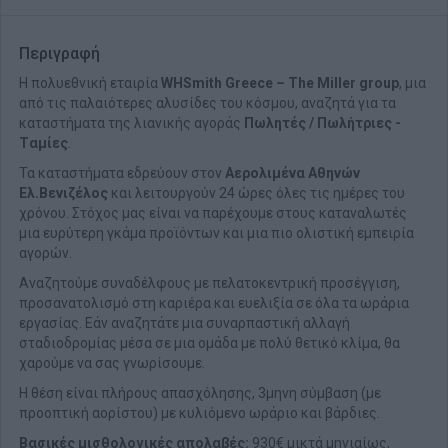
Περιγραφή
Η πολυεθνική εταιρία
WHSmith Greece – The Miller group
, μια
από τις παλαιότερες αλυσίδες του κόσμου, αναζητά για τα
καταστήματα της λιανικής αγοράς
Πωλητές / Πωλήτριες -
Tαμίες
.
Τα καταστήματα εδρεύουν στον
Αερολιμένα Αθηνών
Ελ.Βενιζέλος
και λειτουργούν 24 ώρες όλες τις ημέρες του
χρόνου. Στόχος μας είναι να παρέχουμε στους καταναλωτές
μια ευρύτερη γκάμα προϊόντων και μια πιο ολιστική εμπειρία
αγορών.
Αναζητούμε συναδέλφους με πελατοκεντρική προσέγγιση,
προσανατολισμό στη καριέρα και ευελιξία σε όλα τα ωράρια
εργασίας. Εάν αναζητάτε μια συναρπαστική αλλαγή
σταδιοδρομίας μέσα σε μια ομάδα με πολύ θετικό κλίμα, θα
χαρούμε να σας γνωρίσουμε.
Η θέση είναι πλήρους απασχόλησης, 3μηνη σύμβαση (με
προοπτική αορίστου) με κυλιόμενο ωράριο και βάρδιες.
Βασικές μισθολογικές απολαβές:
930€ μικτά μηνιαίως,