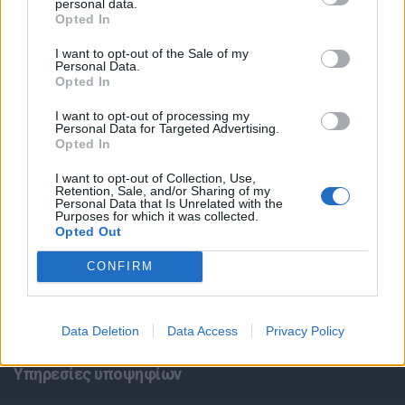
personal data.
Opted In
I want to opt-out of the Sale of my
Personal Data.
Opted In
I want to opt-out of processing my
Personal Data for Targeted Advertising.
Opted In
Θέσεις εργασίας
I want to opt-out of Collection, Use,
Retention, Sale, and/or Sharing of my
Όλες οι Θέσεις Εργασίας
Personal Data that Is Unrelated with the
Purposes for which it was collected.
Opted Out
Θέσεις Εργασίας ανά Ειδικότητα
CONFIRM
Θέσεις Εργασίας ανά Εταιρεία
Κέντρο Βοήθειας
Data Deletion
Data Access
Privacy Policy
Υπηρεσίες υποψηφίων