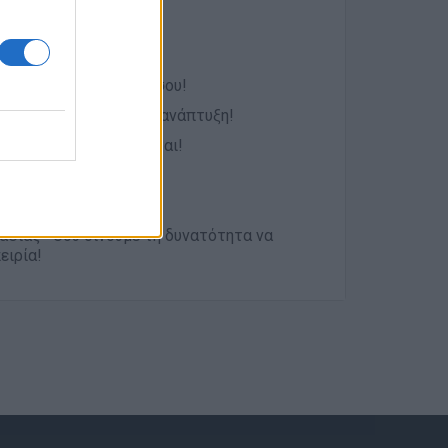
βραβεύουμε την αξία σου!
ην επαγγελματική σου ανάπτυξη!
μια ομάδα που νοιάζεται!
σόμενο οργανισμό!
μαζικής μεταφοράς
γασίας—σου δίνουμε τη δυνατότητα να
ειρία!