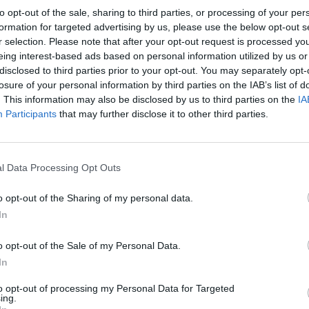
to opt-out of the sale, sharing to third parties, or processing of your per
🎯 Τι θα κάνεις:
formation for targeted advertising by us, please use the below opt-out s
✔️ Ηγείσαι της ομάδας του καταστήματος και διασφαλίζει
r selection. Please note that after your opt-out request is processed y
✔️ Προσφέρεις κορυφαία εξυπηρέτηση πελατών και συμβά
eing interest-based ads based on personal information utilized by us or
disclosed to third parties prior to your opt-out. You may separately opt-
✔️ Διαχειρίζεσαι αποθέματα, παραγγελίες και οικονομικ
losure of your personal information by third parties on the IAB’s list of
✔️ Εκπαιδεύεις και αναπτύσσεις την ομάδα σου για ακόμ
. This information may also be disclosed by us to third parties on the
IA
Participants
that may further disclose it to other third parties.
✔️ Παρακολουθείς τη σωστή τήρηση των διαδικασιών υγι
Απαραίτητα Προσόντα
l Data Processing Opt Outs
🔎 Τι ψάχνουμε:
o opt-out of the Sharing of my personal data.
✅ Εμπειρία 2+ ετών στη διαχείριση καταστημάτων εστί
In
✅ Άριστη γνώση Αγγλικών & Η/Υ
✅ Ηγετικές ικανότητες & προσανατολισμός στην εξυπη
o opt-out of the Sale of my Personal Data.
In
✅ Πιστοποιητικό υγείας σε ισχύ
✅ Ομαδικό πνεύμα, ευελιξία & οργανωτικές δεξιότητες
to opt-out of processing my Personal Data for Targeted
ing.