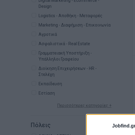
Digital Marketing - Ecommerce -
Design
Logistics - Αποθήκη - Μεταφορές
Marketing - Διαφήμιση - Επικοινωνία
Αγροτικά
Ασφαλιστικά - Real Estate
Γραμματειακή Υποστήριξη -
Υπάλληλοι Γραφείου
Διοίκηση Επιχειρήσεων - HR -
Στελέχη
Εκπαίδευση
Εστίαση
Περισσότερες κατηγορίες +
Πόλεις
Jobfind.gr