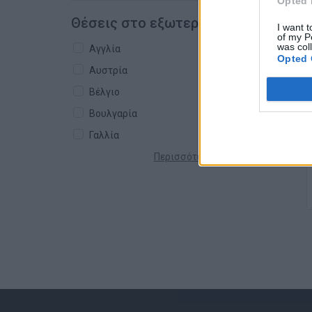
Opted 
Θέσεις στο εξωτερικό
I want t
of my P
was col
Αγγλία
Opted 
Αυστρία
Βέλγιο
Βουλγαρία
Γαλλία
Περισσότερες χώρες +