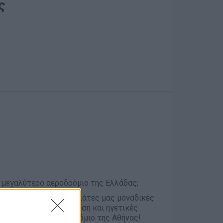
ς
ο μεγαλύτερο αεροδρόμιο της Ελλάδας;
προσφέρουμε στους πελάτες μας μοναδικές
θος για την εξυπηρέτηση και ηγετικές
μάτων μας στο Αεροδρόμιο της Αθήνας!