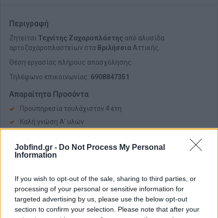
Περιγραφή
Ζητείται
Τεχνίτης Ζαχαροπλάστης
από αλυσίδα
αρτοζαχαροπλαστείων στ
α
Βριλήσσια
Αττικής.
Θέση εργασίας πλήρους απασχόλησης.
Τηλέφωνο επικοινωνίας:
6908847351
Απαραίτητα Προσόντα
Προϋπηρεσία τουλάχιστον 4 έτη
Καλή γνώση Α' υλών
Ικανότητα αποτελεσματικής επικοινωνίας
Jobfind.gr -
Do Not Process My Personal
Τεχνική κατάρτιση στο αντικείμενο
Information
Προθυμία, πειθαρχία και δέσμευση
Διάθεση για εξέλιξη
If you wish to opt-out of the sale, sharing to third parties, or
processing of your personal or sensitive information for
targeted advertising by us, please use the below opt-out
section to confirm your selection. Please note that after your