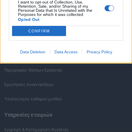
I want to opt-out of Collection, Use,
Retention, Sale, and/or Sharing of my
Υπηρεσίες υποψηφίων
Personal Data that Is Unrelated with the
Purposes for which it was collected.
Opted Out
Καταχώρηση Online Βιογραφικού
CONFIRM
Συμβουλές Καριέρας
Data Deletion
Data Access
Privacy Policy
HR corner
Περιγραφές Θέσεων Εργασίας
Ερωτήσεις συνεντεύξεων
Υπολογισμός καθαρού μισθού
Υπηρεσίες εταιριών
Εγγραφή & Καταχώρηση Αγγελίας