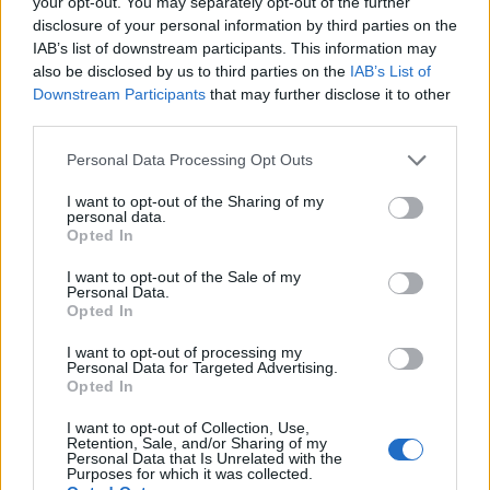
your opt-out. You may separately opt-out of the further
disclosure of your personal information by third parties on the
IAB’s list of downstream participants. This information may
also be disclosed by us to third parties on the
IAB’s List of
Downstream Participants
that may further disclose it to other
Θέσεις εργασίας
third parties.
Personal Data Processing Opt Outs
Όλες οι Θέσεις Εργασίας
I want to opt-out of the Sharing of my
personal data.
Θέσεις Εργασίας ανά Ειδικότητα
Opted In
Θέσεις Εργασίας ανά Εταιρεία
I want to opt-out of the Sale of my
Personal Data.
Opted In
Κέντρο Βοήθειας
I want to opt-out of processing my
Personal Data for Targeted Advertising.
Υπηρεσίες υποψηφίων
Opted In
I want to opt-out of Collection, Use,
Καταχώρηση Online Βιογραφικού
Retention, Sale, and/or Sharing of my
Personal Data that Is Unrelated with the
Purposes for which it was collected.