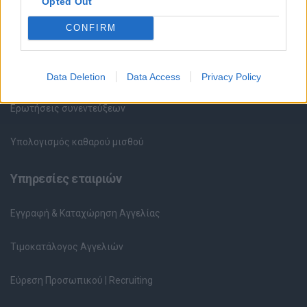
Opted Out
Συμβουλές Καριέρας
CONFIRM
HR corner
Περιγραφές Θέσεων Εργασίας
Data Deletion
Data Access
Privacy Policy
Ερωτήσεις συνεντεύξεων
Υπολογισμός καθαρού μισθού
Υπηρεσίες εταιριών
Εγγραφή & Καταχώρηση Αγγελίας
Τιμοκατάλογος Αγγελιών
Εύρεση Προσωπικού | Recruiting