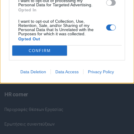
I want to opt-out of processing my
Θέσεις Εργασίας ανά Ειδικότητα
Personal Data for Targeted Advertising.
Opted In
Θέσεις Εργασίας ανά Εταιρεία
I want to opt-out of Collection, Use,
Retention, Sale, and/or Sharing of my
Personal Data that Is Unrelated with the
Κέντρο Βοήθειας
Purposes for which it was collected.
Opted Out
Υπηρεσίες υποψηφίων
CONFIRM
Καταχώρηση Online Βιογραφικού
Data Deletion
Data Access
Privacy Policy
Συμβουλές Καριέρας
HR corner
Περιγραφές Θέσεων Εργασίας
Ερωτήσεις συνεντεύξεων