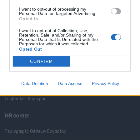
Όλες οι Θέσεις Εργασίας
I want to opt-out of processing my
Personal Data for Targeted Advertising.
Opted In
Θέσεις Εργασίας ανά Ειδικότητα
I want to opt-out of Collection, Use,
Retention, Sale, and/or Sharing of my
Θέσεις Εργασίας ανά Εταιρεία
Personal Data that Is Unrelated with the
Purposes for which it was collected.
Opted Out
Κέντρο Βοήθειας
CONFIRM
Υπηρεσίες υποψηφίων
Καταχώρηση Online Βιογραφικού
Data Deletion
Data Access
Privacy Policy
Συμβουλές Καριέρας
HR corner
Περιγραφές Θέσεων Εργασίας