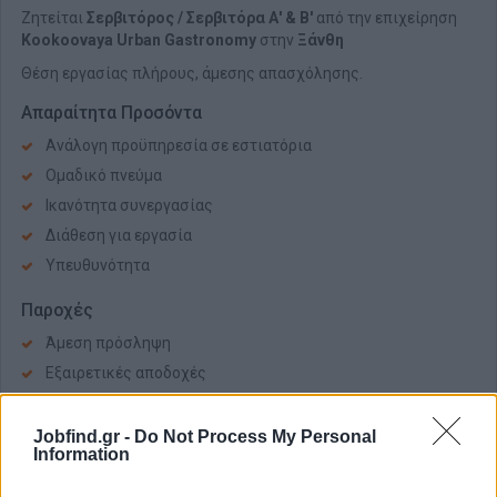
Ζητείται
Σερβιτόρος / Σερβιτόρα Α' & Β'
από την επιχείρηση
Kookoovaya Urban Gastronomy
στην
Ξάνθη
Θέση εργασίας πλήρους, άμεσης απασχόλησης.
Απαραίτητα Προσόντα
Ανάλογη προϋπηρεσία σε εστιατόρια
Ομαδικό πνεύμα
Ικανότητα συνεργασίας
Διάθεση για εργασία
Υπευθυνότητα
Παροχές
Άμεση πρόσληψη
Εξαιρετικές αποδοχές
Jobfind.gr -
Do Not Process My Personal
Information
Αίτηση - Αποστολή Βιογραφικού
Σας ενδιαφέρει η θέση εργασίας; Εγγραφείτε για να στείλετε το