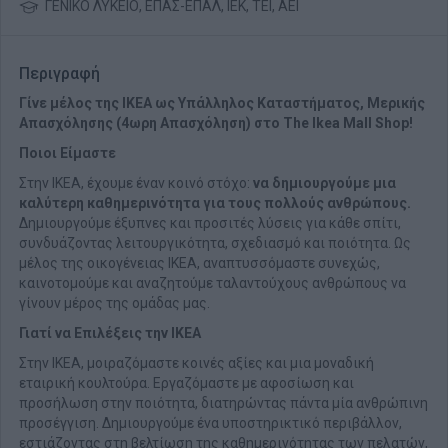
ΓΕΝΙΚΟ ΛΥΚΕΙΟ, ΕΠΑΣ-ΕΠΑΛ, ΙΕΚ, ΤΕΙ, ΑΕΙ
Περιγραφή
Γίνε μέλος της ΙΚΕΑ ως Υπάλληλος Καταστήματος, Μερικής
Απασχόλησης (4ωρη Απασχόληση) στο The Ikea Mall Shop!
Ποιοι Είμαστε
Στην ΙΚΕΑ, έχουμε έναν κοινό στόχο:
να δημιουργούμε μια
καλύτερη καθημερινότητα για τους πολλούς ανθρώπους.
Δημιουργούμε έξυπνες και προσιτές λύσεις για κάθε σπίτι,
συνδυάζοντας λειτουργικότητα, σχεδιασμό και ποιότητα. Ως
μέλος της οικογένειας ΙΚΕΑ, αναπτυσσόμαστε συνεχώς,
καινοτομούμε και αναζητούμε ταλαντούχους ανθρώπους να
γίνουν μέρος της ομάδας μας.
Γιατί να Επιλέξεις την ΙΚΕΑ
Στην ΙΚΕΑ, μοιραζόμαστε κοινές αξίες και μια μοναδική
εταιρική κουλτούρα. Εργαζόμαστε με αφοσίωση και
προσήλωση στην ποιότητα, διατηρώντας πάντα μία ανθρώπινη
προσέγγιση. Δημιουργούμε ένα υποστηρικτικό περιβάλλον,
εστιάζοντας στη βελτίωση της καθημερινότητας των πελατών,