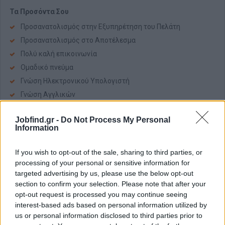
Τα Προσόντα Σου
Προσανατολισμός στην Εξυπηρέτηση του Πελάτη
Προσανατολισμός στο Αποτέλεσμα
Πολύ καλή επικοινωνία
Ομαδικό πνεύμα
Γνώση Ηλεκτρονικού Υπολογιστή
Γνώση Αγγλικών
Αποτελεσματική συνεργασία με συναδέλφους και
προϊσταμένους
Jobfind.gr -
Do Not Process My Personal
Information
Επιθυμητά Προσόντα:
If you wish to opt-out of the sale, sharing to third parties, or
Πτυχίο ΤΕΙ/ΑΕΙ
processing of your personal or sensitive information for
targeted advertising by us, please use the below opt-out
Τι Προσφέρουμε
section to confirm your selection. Please note that after your
Στην ΙΚΕΑ, πιστεύουμε στη δύναμη των ανθρώπων και
opt-out request is processed you may continue seeing
δημιουργούμε ένα περιβάλλον, όπου όλοι μπορούν να
interest-based ads based on personal information utilized by
αναπτυχθούν και να εξελιχθούν μαζί μας.
us or personal information disclosed to third parties prior to
💰
Ανταγωνιστικό Πακέτο Αποδοχών:
Με πλήρες πακέτο