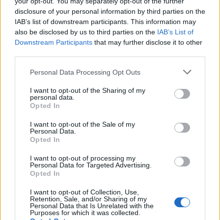
your opt-out. You may separately opt-out of the further
παροχών & επιπλέον παροχές
disclosure of your personal information by third parties on the
IAB’s list of downstream participants. This information may
🩺
Υγεία & Ευεξία:
Ομαδικό πρόγραμμα ασφάλισης ζωής &
also be disclosed by us to third parties on the
IAB’s List of
ιατρικής κάλυψης
Downstream Participants
that may further disclose it to other
🍽️
Εστιατόριο Εργαζομένων:
παροχή γευμάτων στο
third parties.
εστιατόριο των εργαζομένων σε προνομιακές τιμές
Personal Data Processing Opt Outs
🚗
Μεταφορική Υποστήριξη:
Κάρτες μετακίνησης ΜΜΜ
🛍️
Εκπτώσεις:
Προνομιακές τιμές σε προϊόντα ΙΚΕΑ & άλλα
I want to opt-out of the Sharing of my
personal data.
brands του Ομίλου Fourlis
Opted In
💻
Ανάπτυξη Υπαλλήλων:
40+ ώρες ετήσιας εκπαίδευσης για
συνεχή εξέλιξη
I want to opt-out of the Sale of my
Personal Data.
🚀
Ευκαιρίες Καριέρας:
8/10 θέσεις εργασίας καλύπτονται
Opted In
εσωτερικά
I want to opt-out of processing my
🌍
Συμπεριληπτικό Περιβάλλον:
Διεθνής, φιλική και
Personal Data for Targeted Advertising.
πολυπολιτισμική ομάδα
Opted In
Οι Άνθρωποι που Αναζητούμε
I want to opt-out of Collection, Use,
Retention, Sale, and/or Sharing of my
✔
Δίνουν το παράδειγμα
και αναζητούν συνεχώς βελτιώσεις
Personal Data that Is Unrelated with the
και καινοτόμες λύσεις.
Purposes for which it was collected.