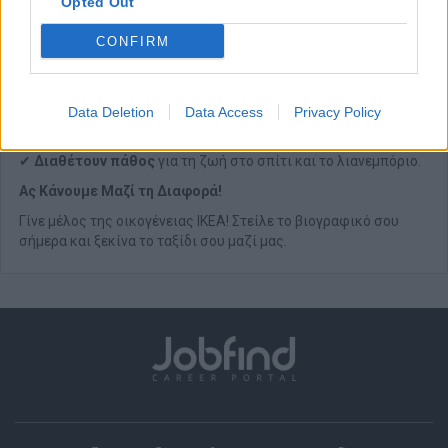
Opted Out
✔
Υποστηρίζουν
τους συναδέλφους και αναλαμβάνουν
πρωτοβουλίες.
CONFIRM
✔
Επικεντρώνονται στον πελάτη
και προσφέρουν εξαιρετική
εξυπηρέτηση.
✔ Έχουν το θάρρος να επαναπροσδιορίσουν υπάρχουσες
Data Deletion
Data Access
Privacy Policy
λύσεις και να
σκέφτονται δημιουργικά.
✔
Διαθέτουν
πάθος
για τη ζωή στο σπίτι και το λιανεμπόριο.
Ας Κάνουμε Μαζί τη Διαφορά!
Γίνε μέλος της οικογένειας ΙΚΕΑ! Στείλε το βιογραφικό σου
σήμερα και ξεκίνα το ταξίδι σου μαζί μας.