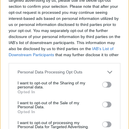
targeted advertising by us, please use the below opt-out
section to confirm your selection. Please note that after your
opt-out request is processed you may continue seeing
interest-based ads based on personal information utilized by
us or personal information disclosed to third parties prior to
Εργασία
your opt-out. You may separately opt-out of the further
09/02/2026
disclosure of your personal information by third parties on the
50 θέσεις στο Δίκτυο Καταστημάτων της Εθνικής
IAB’s list of downstream participants. This information may
Τράπεζας σε Αττική & Θεσσαλονίκη
also be disclosed by us to third parties on the
IAB’s List of
Downstream Participants
that may further disclose it to other
third parties.
Personal Data Processing Opt Outs
I want to opt-out of the Sharing of my
personal data.
Opted In
Εκπαίδευση
I want to opt-out of the Sale of my
06/02/2026
Personal Data.
Δωρεάν Σεμινάριο από το Jobfind με θέμα: Συνέντευξη
Opted In
με σύμμαχο την Τεχνητή Νοημοσύνη
I want to opt-out of processing my
Personal Data for Targeted Advertising.