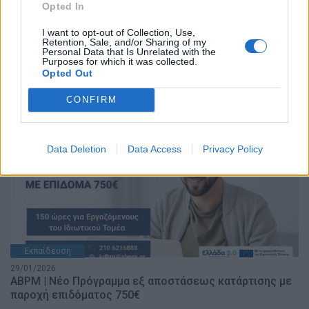
Opted In
I want to opt-out of Collection, Use,
Retention, Sale, and/or Sharing of my
Personal Data that Is Unrelated with the
Purposes for which it was collected.
Opted Out
Εργασία
CONFIRM
03/02/2026
Πώς να θέσετε υγιή όρια στη δουλειά σας
Data Deletion
Data Access
Privacy Policy
Εκπαίδευση
29/01/2026
ABPM | Νέο Πρόγραμμα εξ αποστάσεως κατάρτισης με
παροχή επιδόματος 750€