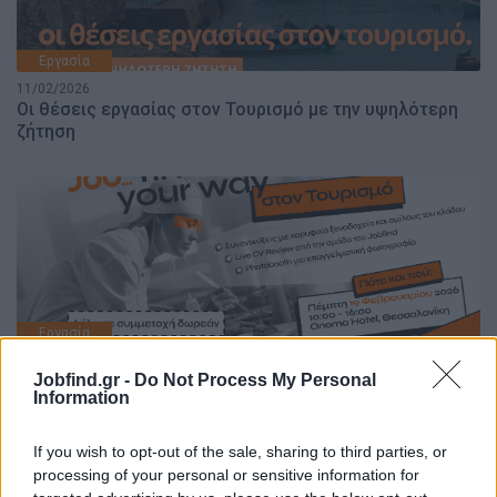
Εργασία
11/02/2026
Οι θέσεις εργασίας στον Τουρισμό με την υψηλότερη
ζήτηση
Εργασία
10/02/2026
Jobfind.gr -
Do Not Process My Personal
Job…find your way στον Τουρισμό | Ημέρα Καριέρας
Information
Τουρισμού στη Θεσσαλονίκη
If you wish to opt-out of the sale, sharing to third parties, or
processing of your personal or sensitive information for