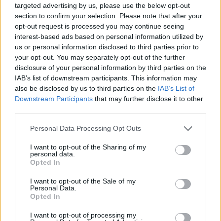
targeted advertising by us, please use the below opt-out
section to confirm your selection. Please note that after your
opt-out request is processed you may continue seeing
interest-based ads based on personal information utilized by
us or personal information disclosed to third parties prior to
your opt-out. You may separately opt-out of the further
disclosure of your personal information by third parties on the
IAB’s list of downstream participants. This information may
Εργασία
also be disclosed by us to third parties on the
IAB’s List of
06/05/2026
ChemExpo 2026 by Chemecon | Eπιστρέφει για 4η
Downstream Participants
that may further disclose it to other
χρονιά!
third parties.
Personal Data Processing Opt Outs
I want to opt-out of the Sharing of my
personal data.
Opted In
I want to opt-out of the Sale of my
Personal Data.
Opted In
Εργασία
05/05/2026
I want to opt-out of processing my
Επιστρέφει το JobFair Xanthi από την EESTEC LC Xanthi