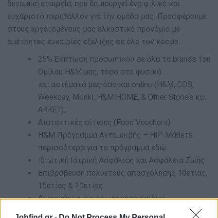
δυναμική εταιρεία, που δημιουργεί ένα φιλικό και
ευχάριστο περιβάλλον για την ομάδα μας. Προσφέρουμε
στους εργαζομένους μας ελκυστικά προνόμια με
αμέτρητες ευκαιρίες εξέλιξης σε όλο τον κόσμο.
25% Έκπτωση προσωπικού σε όλα τα brands του
Ομίλου H&M μας, τόσο στα φυσικά
καταστήματά μας όσο και online (H&M, COS,
Weekday, Monki, H&M HOME, & Other Stories και
ARKET).
Διατακτικές σίτισης (Food Vouchers)
H&M Πρόγραμμα Ανταμοιβής – HIP. Μάθετε
περισσότερα για το πρόγραμμα εδώ.
Ιδιωτική Ιατρική Ασφάλιση και Ασφάλεια Ζωής
Επιβράβευση πολυετούς απασχόλησης 10ετίας,
15ετίας & 20ετίας
Δωροκάρτα για την γέννηση παιδιού
Επιβράβευση συνταξιοδότησης
Jobfind.gr -
Do Not Process My Personal