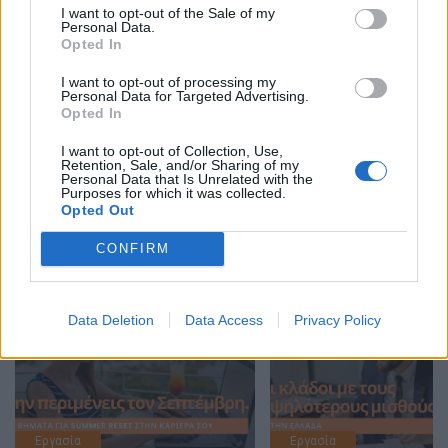
I want to opt-out of the Sale of my
Επιτρεπόμενα είδη αρχείων: .doc,.docx,.pdf
Μέγιστο
Personal Data.
Opted In
μέγεθος αρχείου: 3MB
I want to opt-out of processing my
Personal Data for Targeted Advertising.
Opted In
Αποστολή
I want to opt-out of Collection, Use,
Retention, Sale, and/or Sharing of my
Personal Data that Is Unrelated with the
Purposes for which it was collected.
Opted Out
CONFIRM
Διαβάστε ακόμη
Data Deletion
Data Access
Privacy Policy
Εργασία
Εργασία