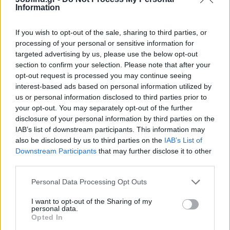
Bonus σύστασης φίλων
Information
Σε ενδιαφέρει η θέση;
If you wish to opt-out of the sale, sharing to third parties, or
processing of your personal or sensitive information for
Στείλε το βιογραφικό σου!
targeted advertising by us, please use the below opt-out
section to confirm your selection. Please note that after your
Αποστολή Βιογραφικού
opt-out request is processed you may continue seeing
interest-based ads based on personal information utilized by
us or personal information disclosed to third parties prior to
Όνομα*
your opt-out. You may separately opt-out of the further
disclosure of your personal information by third parties on the
IAB’s list of downstream participants. This information may
also be disclosed by us to third parties on the
IAB’s List of
Επίθετο*
Downstream Participants
that may further disclose it to other
third parties.
Personal Data Processing Opt Outs
Επιλογή
νέου
αρχείου:
I want to opt-out of the Sharing of my
Επιλογή Αρχείου
personal data.
Opted In