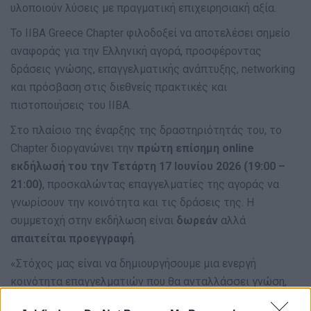
υλοποιούν λύσεις με πραγματική επιχειρησιακή αξία.
Το IIBA Greece Chapter φιλοδοξεί να αποτελέσει σημείο
αναφοράς για την Ελληνική αγορά, προσφέροντας
δράσεις γνώσης, επαγγελματικής ανάπτυξης, networking
και πρόσβαση στις διεθνείς πρακτικές και
πιστοποιήσεις του IIBA.
Στο πλαίσιο της έναρξης της δραστηριότητάς του, το
Chapter διοργανώνει την
πρώτη επίσημη online
εκδήλωσή του την Τετάρτη 17 Ιουνίου 2026 (19:00 –
21:00)
, προσκαλώντας επαγγελματίες της αγοράς να
γνωρίσουν την κοινότητα και τις δράσεις της. Η
συμμετοχή στην εκδήλωση είναι
δωρεάν
αλλά
απαιτείται προεγγραφή
.
«Στόχος μας είναι να δημιουργήσουμε μια ενεργή
κοινότητα επαγγελματιών που θα ανταλλάσσει γνώση,
εμπειρίες και βέλτιστες πρακτικές, συμβάλλοντας