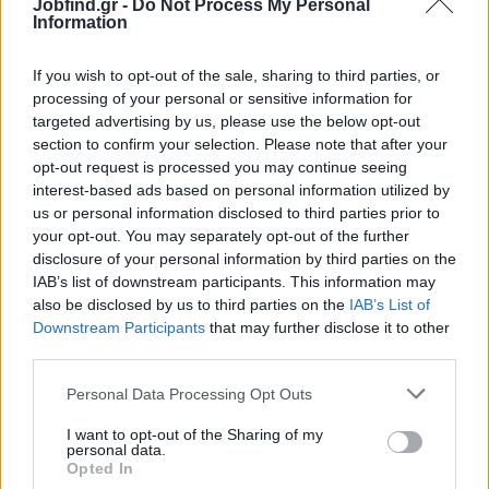
Jobfind.gr -
Do Not Process My Personal
ουσιαστικά στην εξέλιξη του Business Analysis στην
Information
Ελλάδα.»,
Dr. Θεοφάνης Γιώτης, President, IIBA Greece
Chapter.
If you wish to opt-out of the sale, sharing to third parties, or
processing of your personal or sensitive information for
Περισσότερες πληροφορίες και εγγραφές:
targeted advertising by us, please use the below opt-out
RSVP / Προεγγραφή
section to confirm your selection. Please note that after your
opt-out request is processed you may continue seeing
Επικοινωνία
:
bod@greece.iiba.org
interest-based ads based on personal information utilized by
us or personal information disclosed to third parties prior to
your opt-out. You may separately opt-out of the further
disclosure of your personal information by third parties on the
IAB’s list of downstream participants. This information may
also be disclosed by us to third parties on the
IAB’s List of
Διαβάστε ακόμη
Downstream Participants
that may further disclose it to other
third parties.
Personal Data Processing Opt Outs
I want to opt-out of the Sharing of my
personal data.
Opted In