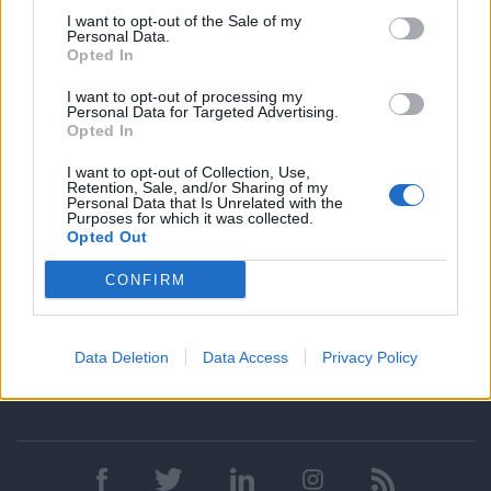
Εργασία
Εργασία
I want to opt-out of the Sale of my
06/08/2026
31/07/2026
Personal Data.
Μην περιμένεις τον Σεπτέμβρη:
Πού θα πάρω τον καλύ
Opted In
Πώς να κάνω Summer Reset
μισθό; Οι 5 κλάδοι με τι
I want to opt-out of processing my
στην καριέρα μου
υψηλότερες αμοιβές σ
Personal Data for Targeted Advertising.
Ελλάδα το 2026
Opted In
I want to opt-out of Collection, Use,
Retention, Sale, and/or Sharing of my
Personal Data that Is Unrelated with the
Purposes for which it was collected.
Opted Out
Διαβάστε όλα τα νέα
CONFIRM
Data Deletion
Data Access
Privacy Policy