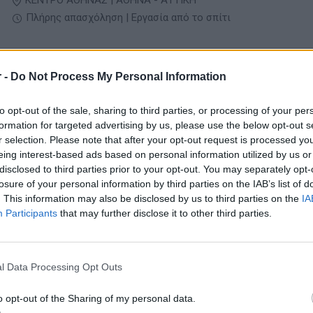
ΚΕΝΤΡΟ ΑΘΗΝΑΣ | ΑΘΗΝΑ - ΑΤΤΙΚΗ
Πλήρης απασχόληση | Εργασία από το σπίτι
 -
Do Not Process My Personal Information
05/08/2026
Εξυπηρέτηση Εταιρικών πελατών κινητής
τηλεφωνίας / Εισερχόμενες Κλήσεις (Remote
to opt-out of the sale, sharing to third parties, or processing of your per
formation for targeted advertising by us, please use the below opt-out s
Τηλεφωνικές Υπηρεσίες
r selection. Please note that after your opt-out request is processed y
ΑΘΗΝΑ - ΑΤΤΙΚΗ
eing interest-based ads based on personal information utilized by us or
disclosed to third parties prior to your opt-out. You may separately opt-
Πλήρης απασχόληση | Εργασία από το σπίτι
losure of your personal information by third parties on the IAB’s list of
. This information may also be disclosed by us to third parties on the
IA
Participants
that may further disclose it to other third parties.
05/08/2026
Italian-Speaking B2B Sales Representative (W
from Home)
l Data Processing Opt Outs
Τηλεφωνικές Υπηρεσίες
o opt-out of the Sharing of my personal data.
ΘΕΣΣΑΛΟΝΙΚΗ