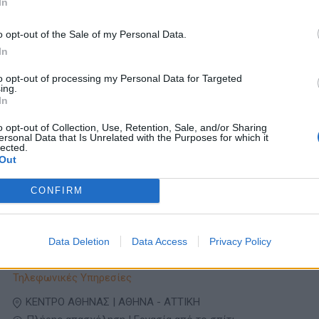
In
Hybrid | Εργασία από το σπίτι
1050 € - 1150 € ανά μήνα μικτά
o opt-out of the Sale of my Personal Data.
In
05/08/2026
to opt-out of processing my Personal Data for Targeted
Italian Customer Service Agent in Greece -
ing.
Remote/On-site
In
Τηλεφωνικές Υπηρεσίες
o opt-out of Collection, Use, Retention, Sale, and/or Sharing
ersonal Data that Is Unrelated with the Purposes for which it
ΚΕΝΤΡΟ ΑΘΗΝΑΣ | ΑΘΗΝΑ - ΑΤΤΙΚΗ
lected.
Out
Πλήρης απασχόληση | Εργασία από το σπίτι
1045 € - 1100 € ανά μήνα μικτά
CONFIRM
05/08/2026
Portuguese - Customer Support Agent in Greec
Data Deletion
Data Access
Privacy Policy
Remote / On-site
Τηλεφωνικές Υπηρεσίες
ΚΕΝΤΡΟ ΑΘΗΝΑΣ | ΑΘΗΝΑ - ΑΤΤΙΚΗ