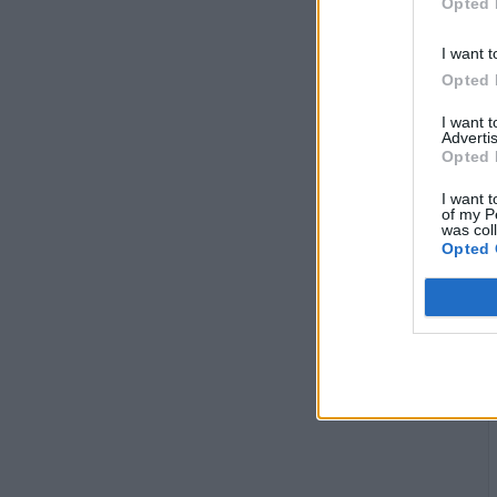
Opted 
I want t
Opted 
I want 
Advertis
Opted 
I want t
of my P
was col
Opted 