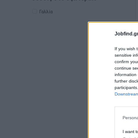
Γαλλία
Jobfind.gr
If you wish 
sensitive in
confirm you
continue se
information 
further disc
participants
Downstream 
Persona
I want t