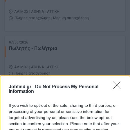
ΑΛΙΜΟΣ | ΑΘΗΝΑ - ΑΤΤΙΚΗ
Πλήρης απασχόληση | Μερική απασχόληση
07/08/2026
Πωλητής - Πωλήτρια
ΑΛΙΜΟΣ | ΑΘΗΝΑ - ΑΤΤΙΚΗ
Πλήρης απασχόληση
Jobfind.gr -
Do Not Process My Personal
Information
07/08/2026
Πωλήτρια - Πωλητής Λιανικής
If you wish to opt-out of the sale, sharing to third parties, or
processing of your personal or sensitive information for
targeted advertising by us, please use the below opt-out
ΚΑΛΛΙΘΕΑ | ΑΘΗΝΑ - ΑΤΤΙΚΗ
section to confirm your selection. Please note that after your
Πλήρης απασχόληση
opt-out request is processed you may continue seeing