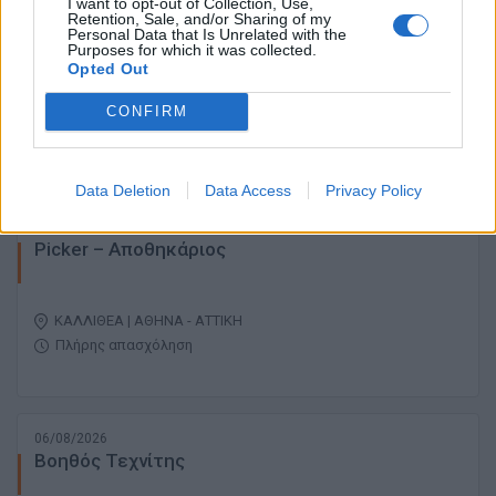
I want to opt-out of Collection, Use,
06/08/2026
Retention, Sale, and/or Sharing of my
Personal Data that Is Unrelated with the
Business Client Associate
Purposes for which it was collected.
Opted Out
ΝΟΤΙΑ ΠΡΟΑΣΤΙΑ | ΑΘΗΝΑ - ΑΤΤΙΚΗ
CONFIRM
Πλήρης απασχόληση
Data Deletion
Data Access
Privacy Policy
06/08/2026
Picker – Αποθηκάριος
ΚΑΛΛΙΘΕΑ | ΑΘΗΝΑ - ΑΤΤΙΚΗ
Πλήρης απασχόληση
06/08/2026
Βοηθός Τεχνίτης