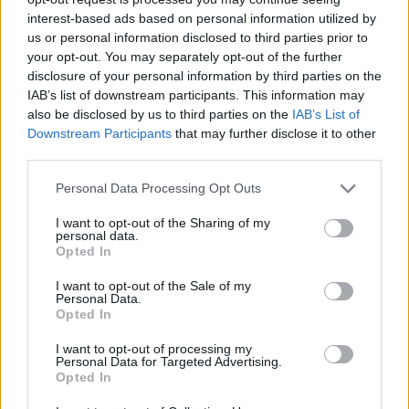
interest-based ads based on personal information utilized by
us or personal information disclosed to third parties prior to
your opt-out. You may separately opt-out of the further
06/08/2026
disclosure of your personal information by third parties on the
Financial Advisor
IAB’s list of downstream participants. This information may
also be disclosed by us to third parties on the
IAB’s List of
Downstream Participants
that may further disclose it to other
ΚΑΛΛΙΘΕΑ | ΑΘΗΝΑ - ΑΤΤΙΚΗ
third parties.
Πλήρης απασχόληση
Personal Data Processing Opt Outs
1100 € - 1300 € ανά μήνα μικτά
I want to opt-out of the Sharing of my
personal data.
06/08/2026
Opted In
Senior Payroll Consultant
I want to opt-out of the Sale of my
Personal Data.
Opted In
ΚΑΛΛΙΘΕΑ | ΑΘΗΝΑ - ΑΤΤΙΚΗ
Πλήρης απασχόληση
I want to opt-out of processing my
Personal Data for Targeted Advertising.
Opted In