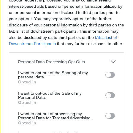
opt-out request is processed you may continue seeing
interest-based ads based on personal information utilized by
us or personal information disclosed to third parties prior to
your opt-out. You may separately opt-out of the further
06/08/2026
disclosure of your personal information by third parties on the
Προϊστάμενος Βάρδιας
IAB’s list of downstream participants. This information may
also be disclosed by us to third parties on the
IAB’s List of
Downstream Participants
that may further disclose it to other
ΤΑΥΡΟΣ | ΑΘΗΝΑ - ΑΤΤΙΚΗ
third parties.
Πλήρης απασχόληση
Personal Data Processing Opt Outs
I want to opt-out of the Sharing of my
personal data.
06/08/2026
Opted In
Εργάτης Παραγωγής
I want to opt-out of the Sale of my
Personal Data.
Opted In
ΤΑΥΡΟΣ | ΑΘΗΝΑ - ΑΤΤΙΚΗ
Πλήρης απασχόληση
I want to opt-out of processing my
Personal Data for Targeted Advertising.
Opted In