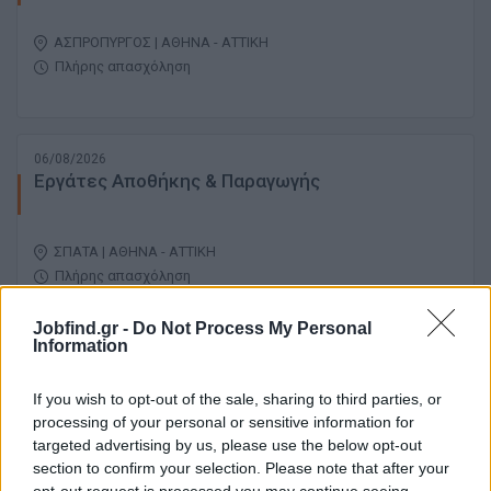
ΑΣΠΡΟΠΥΡΓΟΣ | ΑΘΗΝΑ - ΑΤΤΙΚΗ
Πλήρης απασχόληση
06/08/2026
Εργάτες Αποθήκης & Παραγωγής
ΣΠΑΤΑ | ΑΘΗΝΑ - ΑΤΤΙΚΗ
Πλήρης απασχόληση
Jobfind.gr -
Do Not Process My Personal
Information
06/08/2026
Βοηθός Τεχνίτης
If you wish to opt-out of the sale, sharing to third parties, or
processing of your personal or sensitive information for
targeted advertising by us, please use the below opt-out
ΚΑΛΛΙΘΕΑ | ΑΘΗΝΑ - ΑΤΤΙΚΗ
section to confirm your selection. Please note that after your
Πλήρης απασχόληση