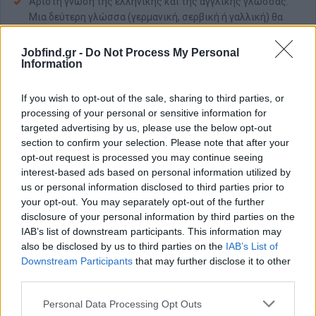
Άριστη γνώση της ελληνικής και της αγγλικής γλώσσας.
Μια δεύτερη γλώσσα (γερμανική, σερβική ή γαλλική) θα
θεωρηθεί ως επιπλέον προσόν.
Τουλάχιστον 2-3 έτη επαγγελματικής εμπειρίας σε ανάλογη
Jobfind.gr -
Do Not Process My Personal
Information
θέση
Πολύ καλή γνώση Η/Υ, βασικών ξενοδοχειακών
προγραμμάτων pms, ms office.
If you wish to opt-out of the sale, sharing to third parties, or
processing of your personal or sensitive information for
Ευγένεια και αξιοπιστία
targeted advertising by us, please use the below opt-out
Δυναμική προσωπικότητα με ομαδικό πνεύμα
section to confirm your selection. Please note that after your
Επαγγελματική εμφάνιση
opt-out request is processed you may continue seeing
interest-based ads based on personal information utilized by
*Απαραίτητη πρόσφατη φωτογραφία.
us or personal information disclosed to third parties prior to
your opt-out. You may separately opt-out of the further
Παροχές
disclosure of your personal information by third parties on the
Διαμονή
IAB’s list of downstream participants. This information may
also be disclosed by us to third parties on the
IAB’s List of
Πλήρης διατροφή και ασφάλιση
Downstream Participants
that may further disclose it to other
third parties.
Personal Data Processing Opt Outs