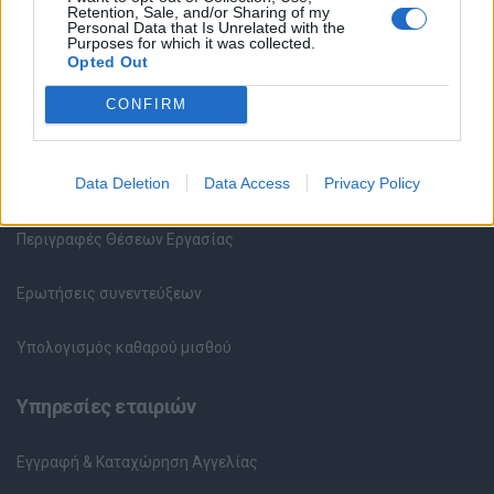
Retention, Sale, and/or Sharing of my
Υπηρεσίες υποψηφίων
Personal Data that Is Unrelated with the
Purposes for which it was collected.
Opted Out
Καταχώρηση Online Βιογραφικού
CONFIRM
Συμβουλές Καριέρας
HR corner
Data Deletion
Data Access
Privacy Policy
Περιγραφές Θέσεων Εργασίας
Ερωτήσεις συνεντεύξεων
Υπολογισμός καθαρού μισθού
Υπηρεσίες εταιριών
Εγγραφή & Καταχώρηση Αγγελίας