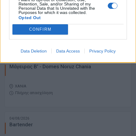
05/08/2026
Retention, Sale, and/or Sharing of my
Housekeeper / Καμαριέρα - Domes Zeen Chania
Personal Data that Is Unrelated with the
Purposes for which it was collected.
Opted Out
ΧΑΝΙΑ
CONFIRM
Πλήρης απασχόληση
Data Deletion
Data Access
Privacy Policy
05/08/2026
Μάγειρας Β' - Domes Noruz Chania
ΧΑΝΙΑ
Πλήρης απασχόληση
04/08/2026
Bartender