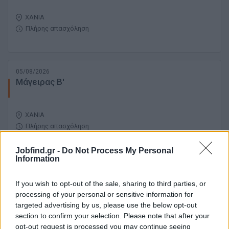
ΧΑΝΙΑ
Πλήρης απασχόληση
05/08/2026
Μάγειρας B'
ΧΑΝΙΑ
Πλήρης απασχόληση
Jobfind.gr -
Do Not Process My Personal
Information
05/08/2026
Καμαριέρα
If you wish to opt-out of the sale, sharing to third parties, or
processing of your personal or sensitive information for
targeted advertising by us, please use the below opt-out
ΧΑΝΙΑ
section to confirm your selection. Please note that after your
Πλήρης απασχόληση
opt-out request is processed you may continue seeing