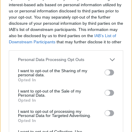
interest-based ads based on personal information utilized by
us or personal information disclosed to third parties prior to
your opt-out. You may separately opt-out of the further
05/08/2026
disclosure of your personal information by third parties on the
Accounting Assistant / Βοηθός Λογιστηρίου
IAB’s list of downstream participants. This information may
also be disclosed by us to third parties on the
IAB’s List of
Downstream Participants
that may further disclose it to other
ΧΑΝΙΑ
third parties.
Πλήρης απασχόληση
Personal Data Processing Opt Outs
I want to opt-out of the Sharing of my
personal data.
05/08/2026
Opted In
Πωλήτρια σε κατάστημα καλλυντικών
I want to opt-out of the Sale of my
Personal Data.
Opted In
ΚΕΝΤΡΟ | ΧΑΝΙΑ
Πλήρης απασχόληση
I want to opt-out of processing my
Personal Data for Targeted Advertising.
Opted In
I want to opt-out of Collection, Use,