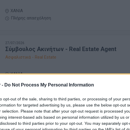
ΧΑΝΙΑ
Πλήρης απασχόληση
27/07/2026
Σύμβουλος Ακινήτων - Real Estate Αgent
Ασφαλιστικά - Real Estate
ΧΑΝΙΑ
Πλήρης απασχόληση
 -
Do Not Process My Personal Information
to opt-out of the sale, sharing to third parties, or processing of your per
formation for targeted advertising by us, please use the below opt-out s
23/07/2026
r selection. Please note that after your opt-out request is processed y
Be an Insurance Agent! - ERGOHellas
eing interest-based ads based on personal information utilized by us or
Ασφαλιστικά - Real Estate
disclosed to third parties prior to your opt-out. You may separately opt-
losure of your personal information by third parties on the IAB’s list of