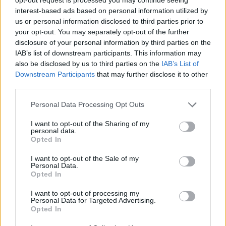
interest-based ads based on personal information utilized by
us or personal information disclosed to third parties prior to
your opt-out. You may separately opt-out of the further
06/08/2026
disclosure of your personal information by third parties on the
Υπάλληλος Ταμείου Εξωτερικών Ιατρείων
IAB’s list of downstream participants. This information may
also be disclosed by us to third parties on the
IAB’s List of
Downstream Participants
that may further disclose it to other
ΑΜΠΕΛΟΚΗΠΟΙ | ΑΘΗΝΑ - ΑΤΤΙΚΗ
third parties.
Πλήρης απασχόληση
Personal Data Processing Opt Outs
1104 € - 1300 € ανά μήνα μικτά
I want to opt-out of the Sharing of my
personal data.
06/08/2026
Opted In
Υπάλληλος Καταστήματος (4ωρη Απασχόληση)
- ΙΚΕΑ Mall
I want to opt-out of the Sale of my
Personal Data.
Opted In
ΣΠΑΤΑ | ΑΘΗΝΑ - ΑΤΤΙΚΗ
Μερική απασχόληση
I want to opt-out of processing my
Personal Data for Targeted Advertising.
Opted In