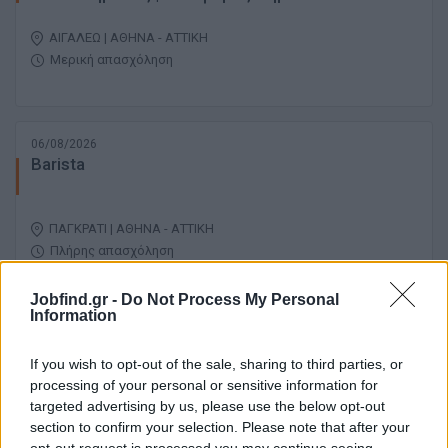
ΑΙΓΑΛΕΩ | ΑΘΗΝΑ - ΑΤΤΙΚΗ
Μερική απασχόληση
06/08/2026
Barista
ΠΑΓΚΡΑΤΙ | ΑΘΗΝΑ - ΑΤΤΙΚΗ
Πλήρης απασχόληση
Jobfind.gr -
Do Not Process My Personal
Information
06/08/2026
Υπάλληλος Γραφείου
If you wish to opt-out of the sale, sharing to third parties, or
processing of your personal or sensitive information for
targeted advertising by us, please use the below opt-out
ΖΩΓΡΑΦΟΥ | ΑΘΗΝΑ - ΑΤΤΙΚΗ
section to confirm your selection. Please note that after your
Πλήρης απασχόληση
opt-out request is processed you may continue seeing