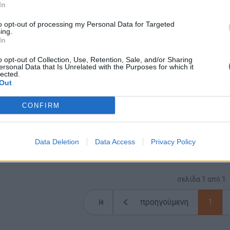
Πλήρης απασχόληση
In
to opt-out of processing my Personal Data for Targeted
ing.
In
04/08/2026
Τεχνικός Βάρδιας Συστημάτων Διοδίων
o opt-out of Collection, Use, Retention, Sale, and/or Sharing
ersonal Data that Is Unrelated with the Purposes for which it
(Ηλεκτρολόγος) | Αφίδνες
lected.
Out
Τεχνικοί ΕΠΑΛ / ΙΕΚ - Βοηθοί
ΑΓΙΟΣ ΣΤΕΦΑΝΟΣ - ΑΦΙΔΝΕΣ | ΑΘΗΝΑ - ΑΤΤΙΚΗ
CONFIRM
Πλήρης απασχόληση
Data Deletion
Data Access
Privacy Policy
σελίδα
1
από
1
προηγούμενη
1