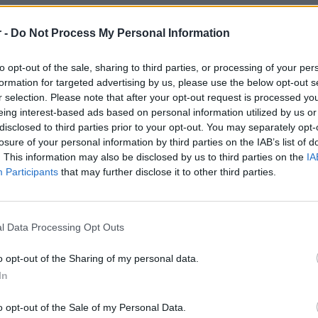
Πλήρης απασχόληση | Μερική απασχόληση
 -
Do Not Process My Personal Information
to opt-out of the sale, sharing to third parties, or processing of your per
05/08/2026
formation for targeted advertising by us, please use the below opt-out s
Νοσηλευτές / Νοσηλεύτριες
r selection. Please note that after your opt-out request is processed y
Υγεία
eing interest-based ads based on personal information utilized by us or
disclosed to third parties prior to your opt-out. You may separately opt-
losure of your personal information by third parties on the IAB’s list of
ΜΑΡΟΥΣΙ | ΑΘΗΝΑ - ΑΤΤΙΚΗ
. This information may also be disclosed by us to third parties on the
IA
Πλήρης απασχόληση
Participants
that may further disclose it to other third parties.
l Data Processing Opt Outs
05/08/2026
Ζαχαροπλάστης
o opt-out of the Sharing of my personal data.
Εστίαση
In
ΚΗΦΙΣΙΑ | ΑΘΗΝΑ - ΑΤΤΙΚΗ
o opt-out of the Sale of my Personal Data.