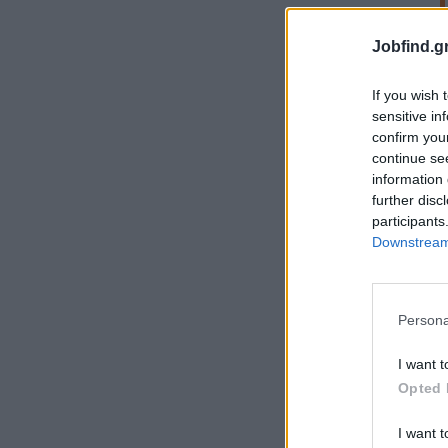
Jobfind.gr
If you wish 
sensitive in
confirm you
continue se
information 
further disc
participants
Downstream 
Persona
I want t
Opted 
I want t