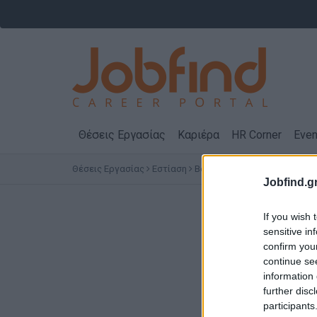
Θέσεις Εργασίας
Καριέρα
HR Corner
Even
Θέσεις Εργασίας
Εστίαση
Βοηθοί Κουζίνας
ΙΩΑΝΝΙΝΑ
Jobfind.gr
Θέ
If you wish 
sensitive in
confirm you
continue se
information 
further disc
participants