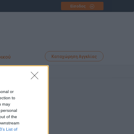
Είσοδος
φικού
Καταχώρηση Αγγελίας
ΙΝΑ
sonal or
ection to
ou may
 personal
out of the
 downstream
B’s List of