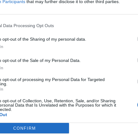
Participants
that may further disclose it to other third parties.
Δείτε όλες τις θέσεις εργασίας εδώ
l Data Processing Opt Outs
o opt-out of the Sharing of my personal data.
In
o opt-out of the Sale of my Personal Data.
In
to opt-out of processing my Personal Data for Targeted
ing.
εσίες υποψηφίων
HR corner
In
ηση Online Βιογραφικού
o opt-out of Collection, Use, Retention, Sale, and/or Sharing
Περιγραφές Θέσεων Εργασίας
ersonal Data that Is Unrelated with the Purposes for which it
lected.
λές Καριέρας
Ερωτήσεις συνεντεύξεων
Out
Υπολογισμός καθαρού μισθού
CONFIRM