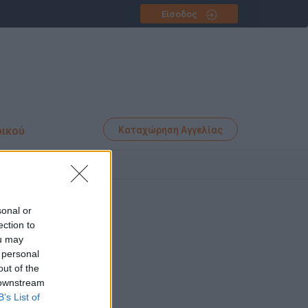
Είσοδος
φικού
Καταχώρηση Αγγελίας
ΙΝΑ
sonal or
ection to
ou may
 personal
out of the
 downstream
B’s List of