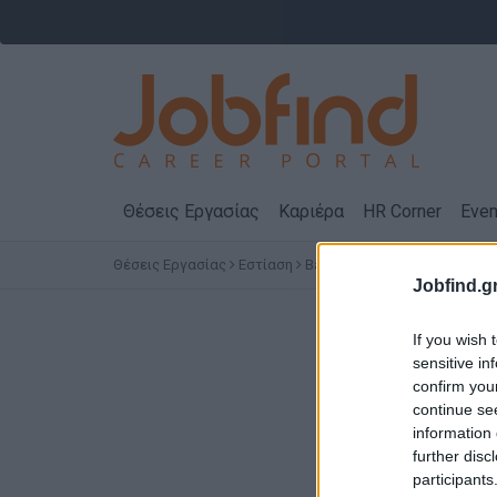
Θέσεις Εργασίας
Καριέρα
HR Corner
Even
Θέσεις Εργασίας
Εστίαση
Barman / Barista
ΙΩΑΝΝΙΝΑ
Jobfind.gr
Θέ
If you wish 
sensitive in
confirm you
continue se
information 
further disc
participants