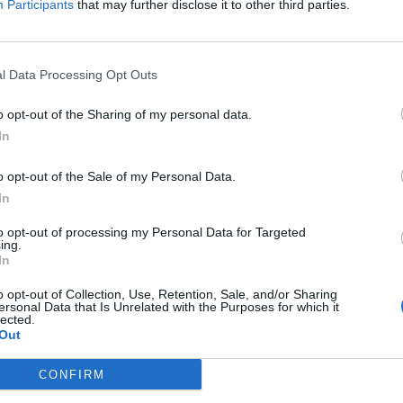
Participants
that may further disclose it to other third parties.
Δείτε όλες τις θέσεις εργασίας εδώ
l Data Processing Opt Outs
o opt-out of the Sharing of my personal data.
In
o opt-out of the Sale of my Personal Data.
In
to opt-out of processing my Personal Data for Targeted
ing.
εσίες υποψηφίων
HR corner
In
ηση Online Βιογραφικού
o opt-out of Collection, Use, Retention, Sale, and/or Sharing
Περιγραφές Θέσεων Εργασίας
ersonal Data that Is Unrelated with the Purposes for which it
lected.
λές Καριέρας
Ερωτήσεις συνεντεύξεων
Out
Υπολογισμός καθαρού μισθού
CONFIRM