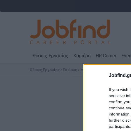
Θέσεις Εργασίας
Καριέρα
HR Corner
Even
Θέσεις Εργασίας
Εστίαση
Μπουφέ
ΙΩΑΝΝΙΝΑ
Jobfind.gr
If you wish 
sensitive in
confirm you
continue se
information 
further disc
participants