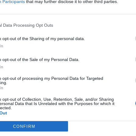
Participants
that may further disclose it to other third parties.
Δείτε όλες τις θέσεις εργασίας εδώ
l Data Processing Opt Outs
o opt-out of the Sharing of my personal data.
In
o opt-out of the Sale of my Personal Data.
In
to opt-out of processing my Personal Data for Targeted
ing.
εσίες υποψηφίων
HR corner
In
ηση Online Βιογραφικού
o opt-out of Collection, Use, Retention, Sale, and/or Sharing
Περιγραφές Θέσεων Εργασίας
ersonal Data that Is Unrelated with the Purposes for which it
lected.
λές Καριέρας
Ερωτήσεις συνεντεύξεων
Out
Υπολογισμός καθαρού μισθού
CONFIRM