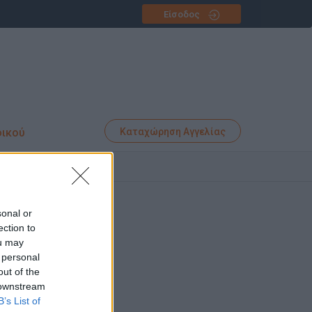
Είσοδος
φικού
Καταχώρηση Αγγελίας
sonal or
ection to
ou may
 personal
out of the
 downstream
B’s List of