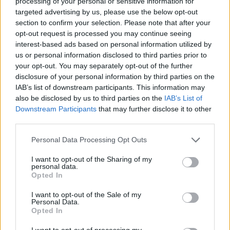
processing of your personal or sensitive information for
πιθανότητες να προσελκύσετε άτομα που θα ενταχθούν
targeted advertising by us, please use the below opt-out
section to confirm your selection. Please note that after your
ομαλά στην ομάδα και θα παραμείνουν μακροπρόθεσμα.
opt-out request is processed you may continue seeing
Χρησιμοποιήστε ουδέτερη και συμπεριληπτική
interest-based ads based on personal information utilized by
us or personal information disclosed to third parties prior to
γλώσσα για τις θέσεις εργασίας
your opt-out. You may separately opt-out of the further
Το ύφος και η γλώσσα μιας αγγελίας εργασίας παίζουν
disclosure of your personal information by third parties on the
IAB’s list of downstream participants. This information may
μεγάλο ρόλο στο ποιοι υποψήφιοι θα νιώσουν ότι τους
also be disclosed by us to third parties on the
IAB’s List of
αφορά. Προτιμήστε ένα ουδέτερο και επαγγελματικό
Downstream Participants
that may further disclose it to other
ύφος που απευθύνεται εξίσου σε όλους, ανεξαρτήτως
third parties.
φύλου, ηλικίας ή άλλων χαρακτηριστικών. Αποφύγετε
Personal Data Processing Opt Outs
διατυπώσεις που μπορεί να θεωρηθούν μεροληπτικές ή
αποκλειστικές. Στόχος είναι να δείξετε ότι η θέση είναι
I want to opt-out of the Sharing of my
personal data.
ανοιχτή σε κάθε κατάλληλο επαγγελματία. Σύμφωνα με
Opted In
μελέτες, οι αγγελίες εργασίας που είναι γραμμένες σε
I want to opt-out of the Sale of my
ουδέτερο τόνο αφήνουν πολύ καλύτερες εντυπώσεις. Το
Personal Data.
76% των υποψηφίων δηλώνουν ότι σχηματίζουν
Opted In
θετικότερη εικόνα για τις εταιρείες με αγγελίες
I want to opt-out of processing my