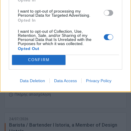
24/07/2026
I want to opt-out of processing my
Guest Experience Agent | Vedema, A Luxury
Personal Data for Targeted Advertising.
Collection Resort
Opted In
I want to opt-out of Collection, Use,
ΣΑΝΤΟΡΙΝΗ
Retention, Sale, and/or Sharing of my
Πλήρης απασχόληση
Personal Data that Is Unrelated with the
Purposes for which it was collected.
Opted Out
CONFIRM
24/07/2026
Assistant Waiter / Waitress | Istoria, a Member of
Design Hotels
Data Deletion
Data Access
Privacy Policy
ΣΑΝΤΟΡΙΝΗ
Πλήρης απασχόληση
24/07/2026
Barista / Bartender I Istoria, a Member of Design