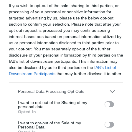
Πλήρης απασχόληση
If you wish to opt-out of the sale, sharing to third parties, or
processing of your personal or sensitive information for
targeted advertising by us, please use the below opt-out
section to confirm your selection. Please note that after your
24/07/2026
opt-out request is processed you may continue seeing
Waiter / Waitress | Istoria, a Member of Design
interest-based ads based on personal information utilized by
Hotels
us or personal information disclosed to third parties prior to
your opt-out. You may separately opt-out of the further
ΣΑΝΤΟΡΙΝΗ
disclosure of your personal information by third parties on the
Πλήρης απασχόληση
IAB’s list of downstream participants. This information may
also be disclosed by us to third parties on the
IAB’s List of
Downstream Participants
that may further disclose it to other
third parties.
24/07/2026
Assistant Waiter / Waitress | Vedema, a Luxury
Personal Data Processing Opt Outs
Collection Resort
I want to opt-out of the Sharing of my
personal data.
ΣΑΝΤΟΡΙΝΗ
Opted In
Πλήρης απασχόληση
I want to opt-out of the Sale of my
Personal Data.
Opted In