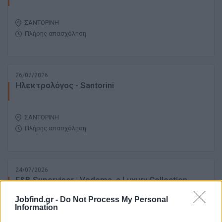
ΣΑΝΤΟΡΙΝΗ
Πλήρης απασχόληση
26/07/2026
Ηλεκτρολόγος - Santorini
ΣΑΝΤΟΡΙΝΗ
Πλήρης απασχόληση
24/07/2026
F&B Supervisor | Vedema, a Luxury Collection
Resort (Season 2026)
Jobfind.gr -
Do Not Process My Personal
Information
ΣΑΝΤΟΡΙΝΗ