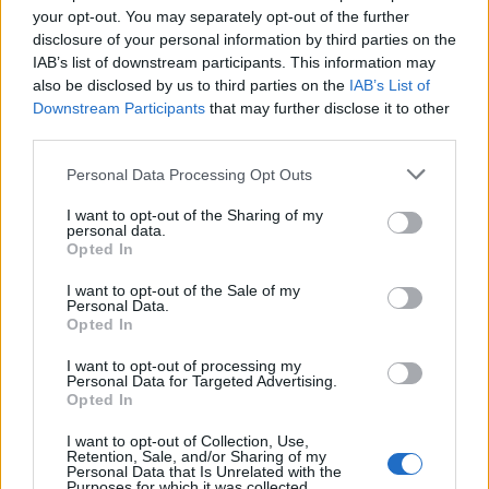
your opt-out. You may separately opt-out of the further
disclosure of your personal information by third parties on the
21/07/2026
IAB’s list of downstream participants. This information may
Υπάλληλοι Γραφείου (Τηλεφωνικής
also be disclosed by us to third parties on the
IAB’s List of
Εξυπηρέτησης Πελατών)
Downstream Participants
that may further disclose it to other
third parties.
ΚΕΝΤΡΟ ΑΘΗΝΑΣ | ΑΘΗΝΑ - ΑΤΤΙΚΗ
Πλήρης απασχόληση
Personal Data Processing Opt Outs
I want to opt-out of the Sharing of my
personal data.
Opted In
14/07/2026
Collection Specialist - Energy Sector
I want to opt-out of the Sale of my
Personal Data.
Opted In
ΑΘΗΝΑ | ΑΘΗΝΑ - ΑΤΤΙΚΗ
I want to opt-out of processing my
Πλήρης απασχόληση
Personal Data for Targeted Advertising.
Opted In
I want to opt-out of Collection, Use,
Retention, Sale, and/or Sharing of my
14/07/2026
Personal Data that Is Unrelated with the
French speaking collection advisor
Purposes for which it was collected.