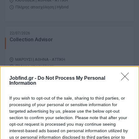
ΚΑΛΛΙΘΕΑ | ΑΘΗΝΑ - ΑΤΤΙΚΗ
Πλήρης απασχόληση | Hybrid
22/07/2026
Collection Advisor
ΜΑΡΟΥΣΙ | ΑΘΗΝΑ - ΑΤΤΙΚΗ
Πλήρης απασχόληση
Jobfind.gr -
Do Not Process My Personal
Information
22/07/2026
If you wish to opt-out of the sale, sharing to third parties, or
Financial Advisor
processing of your personal or sensitive information for
targeted advertising by us, please use the below opt-out
section to confirm your selection. Please note that after your
ΚΑΛΛΙΘΕΑ | ΑΘΗΝΑ - ΑΤΤΙΚΗ
opt-out request is processed you may continue seeing
Πλήρης απασχόληση
interest-based ads based on personal information utilized by
us or personal information disclosed to third parties prior to