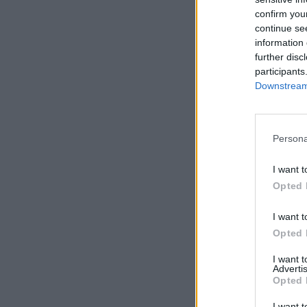
confirm you
continue se
information 
further disc
participants
Downstream 
Persona
I want t
Opted 
I want t
Opted 
I want 
Advertis
Opted 
I want t