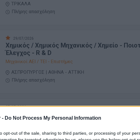
ΤΡΙΚΑΛΑ
Πλήρης απασχόληση
29/07/2026
Χημικός / Χημικός Μηχανικός / Χημείο - Ποιο
Έλεγχος - R & D
Μηχανικοί ΑΕΙ / ΤΕΙ - Επιστήμες
ΑΣΠΡΟΠΥΡΓΟΣ | ΑΘΗΝΑ - ΑΤΤΙΚΗ
Πλήρης απασχόληση
27/07/2026
Χημικός Μηχανικός
 -
Do Not Process My Personal Information
Μηχανικοί ΑΕΙ / ΤΕΙ - Επιστήμες
to opt-out of the sale, sharing to third parties, or processing of your per
formation for targeted advertising by us, please use the below opt-out s