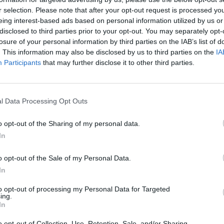
ΔΙΑΒΑΤΑ | ΘΕΣΣΑΛΟΝΙΚΗ
r selection. Please note that after your opt-out request is processed y
Πλήρης απασχόληση
eing interest-based ads based on personal information utilized by us or
disclosed to third parties prior to your opt-out. You may separately opt-
losure of your personal information by third parties on the IAB’s list of
. This information may also be disclosed by us to third parties on the
IA
27/07/2026
Participants
that may further disclose it to other third parties.
Υπεύθυνος / Υπεύθυνη Παραγωγής και Ποιοτ
Ελέγχου
Μηχανικοί ΑΕΙ / ΤΕΙ - Επιστήμες
l Data Processing Opt Outs
ΝΕΑ ΣΑΝΤΑ ΚΙΛΚΙΣ | ΚΙΛΚΙΣ
Πλήρης απασχόληση
o opt-out of the Sharing of my personal data.
In
o opt-out of the Sale of my Personal Data.
22/07/2026
In
Paintshop Coordinator
to opt-out of processing my Personal Data for Targeted
Μηχανικοί ΑΕΙ / ΤΕΙ - Επιστήμες
ing.
In
ΔΡΑΜΑ
o opt-out of Collection, Use, Retention, Sale, and/or Sharing