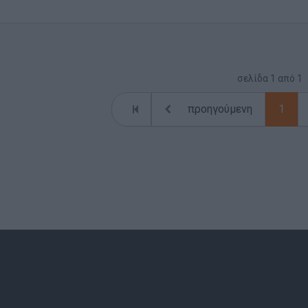
σελίδα
1
από
1
προηγούμενη
1