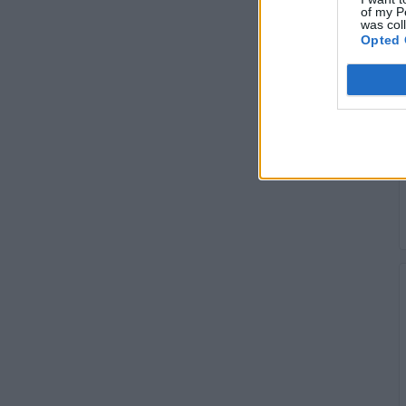
of my P
was col
Opted 