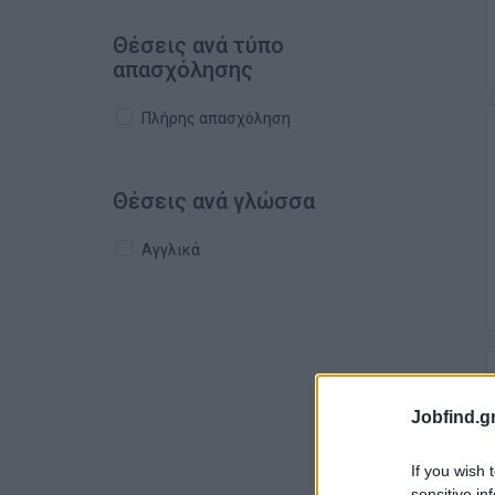
Θέσεις ανά τύπο
απασχόλησης
Πλήρης απασχόληση
Θέσεις ανά γλώσσα
Αγγλικά
Jobfind.gr
If you wish 
sensitive in