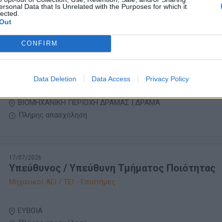
ersonal Data that Is Unrelated with the Purposes for which it
Πλήρης απασχόληση
lected.
Out
CONFIRM
20/07/2026
Paintshop Coordinator
Μηχανικοί ΑΕΙ / ΤΕΙ - Επιστήμες
Data Deletion
Data Access
Privacy Policy
ΒΙΟΜΗΧΑΝΙΚΗ ΠΕΡΙΟΧΗ ΔΡΑΜΑΣ | ΔΡΑΜΑ
Πλήρης απασχόληση
17/07/2026
Υπεύθυνος / Υπεύθυνη Τμήματος Ποιότητας
Μηχανικοί ΑΕΙ / ΤΕΙ - Επιστήμες
ΕΥΒΟΙΑ