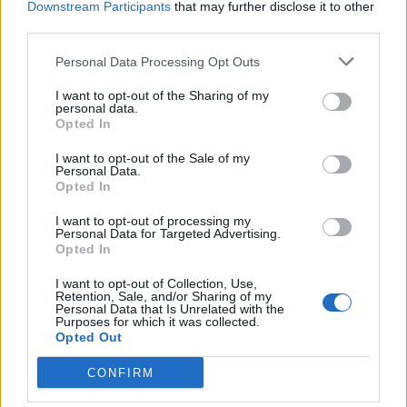
Downstream Participants
that may further disclose it to other
third parties.
17/07/2026
Τεχνολόγος Ιατρικών Εργαστηρίων
Personal Data Processing Opt Outs
I want to opt-out of the Sharing of my
personal data.
ΛΑΡΙΣΑ
Opted In
Πλήρης απασχόληση
I want to opt-out of the Sale of my
Personal Data.
Opted In
07/07/2026
I want to opt-out of processing my
Personal Data for Targeted Advertising.
Τεχνολόγος Ιατρικών Εργαστηρίων
Opted In
I want to opt-out of Collection, Use,
ΑΜΠΕΛΟΚΗΠΟΙ | ΑΘΗΝΑ - ΑΤΤΙΚΗ
Retention, Sale, and/or Sharing of my
Personal Data that Is Unrelated with the
Πλήρης απασχόληση
Purposes for which it was collected.
Opted Out
CONFIRM
σελίδα
1
από
1