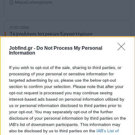
Μερική απασχόληση
27/07/2026
Τεχνολόγοι Ιατρικών Εργαστηρίων
Jobfind.gr -
Do Not Process My Personal
Information
ΚΟΡΥΔΑΛΛΟΣ | ΑΘΗΝΑ - ΑΤΤΙΚΗ
Πλήρης απασχόληση | Μερική απασχόληση
If you wish to opt-out of the sale, sharing to third parties, or
processing of your personal or sensitive information for
targeted advertising by us, please use the below opt-out
21/07/2026
section to confirm your selection. Please note that after your
Τεχνολόγος Ιατρικών Εργαστηρίων για
opt-out request is processed you may continue seeing
στελέχωση Μονάδας Διάλυσης Ογκολογικών
interest-based ads based on personal information utilized by
Φαρμάκων
us or personal information disclosed to third parties prior to
your opt-out. You may separately opt-out of the further
ΜΑΡΟΥΣΙ | ΑΘΗΝΑ - ΑΤΤΙΚΗ
disclosure of your personal information by third parties on the
IAB’s list of downstream participants. This information may
Πλήρης απασχόληση
also be disclosed by us to third parties on the
IAB’s List of