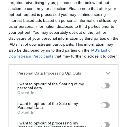
targeted advertising by us, please use the below opt-out
section to confirm your selection. Please note that after your
27/07/2026
opt-out request is processed you may continue seeing
Παθολόγος - Γενικός ιατρός
interest-based ads based on personal information utilized by
us or personal information disclosed to third parties prior to
your opt-out. You may separately opt-out of the further
ΚΕΝΤΡΟ ΠΕΙΡΑΙΑ | ΑΘΗΝΑ - ΑΤΤΙΚΗ
disclosure of your personal information by third parties on the
Πλήρης απασχόληση
IAB’s list of downstream participants. This information may
1500 € - 1500,01 € ανά μήνα καθαρά
also be disclosed by us to third parties on the
IAB’s List of
Downstream Participants
that may further disclose it to other
third parties.
23/07/2026
Ιατρός Γενικής Ιατρικής ή Άνευ Ειδικότητας
Personal Data Processing Opt Outs
I want to opt-out of the Sharing of my
personal data.
ΠΑΤΗΣΙΩΝ | ΑΘΗΝΑ - ΑΤΤΙΚΗ
Opted In
Πλήρης απασχόληση
I want to opt-out of the Sale of my
Personal Data.
Opted In
23/07/2026
I want to opt-out of processing my
Personal Data for Targeted Advertising.