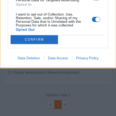
Ιατρός
Opted In
I want to opt-out of Collection, Use,
ΞΥΛΟΚΕΡΙΖΑ ΚΟΡΙΝΘΙΑΣ | ΚΟΡΙΝΘΟΣ
Retention, Sale, and/or Sharing of my
Personal Data that Is Unrelated with the
Πλήρης απασχόληση
Purposes for which it was collected.
Opted Out
CONFIRM
19/07/2026
Ειδικός Δερματολόγος- Επιστημονικός
Υπεύθυνος
Data Deletion
Data Access
Privacy Policy
ΙΩΑΝΝΙΝΑ
Πλήρης απασχόληση | Μερική απασχόληση
σελίδα
1
από
1
1