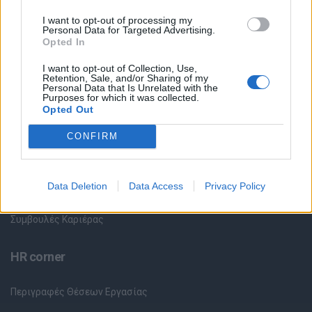
Όλες οι Θέσεις Εργασίας
I want to opt-out of processing my
Personal Data for Targeted Advertising.
Opted In
Θέσεις Εργασίας ανά Ειδικότητα
I want to opt-out of Collection, Use,
Retention, Sale, and/or Sharing of my
Θέσεις Εργασίας ανά Εταιρεία
Personal Data that Is Unrelated with the
Purposes for which it was collected.
Opted Out
Κέντρο Βοήθειας
CONFIRM
Υπηρεσίες υποψηφίων
Καταχώρηση Online Βιογραφικού
Data Deletion
Data Access
Privacy Policy
Συμβουλές Καριέρας
HR corner
Περιγραφές Θέσεων Εργασίας