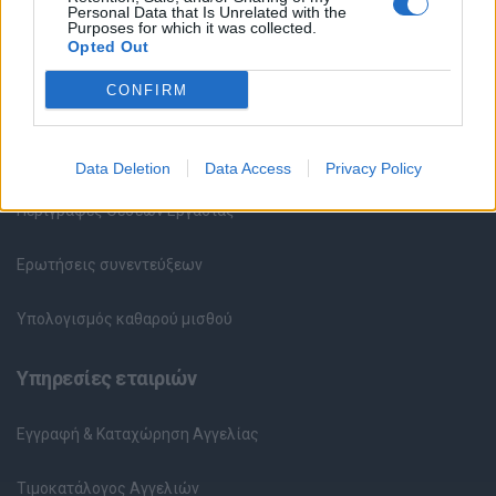
Personal Data that Is Unrelated with the
Purposes for which it was collected.
Καταχώρηση Online Βιογραφικού
Opted Out
CONFIRM
Συμβουλές Καριέρας
HR corner
Data Deletion
Data Access
Privacy Policy
Περιγραφές Θέσεων Εργασίας
Ερωτήσεις συνεντεύξεων
Υπολογισμός καθαρού μισθού
Υπηρεσίες εταιριών
Εγγραφή & Καταχώρηση Αγγελίας
Τιμοκατάλογος Αγγελιών