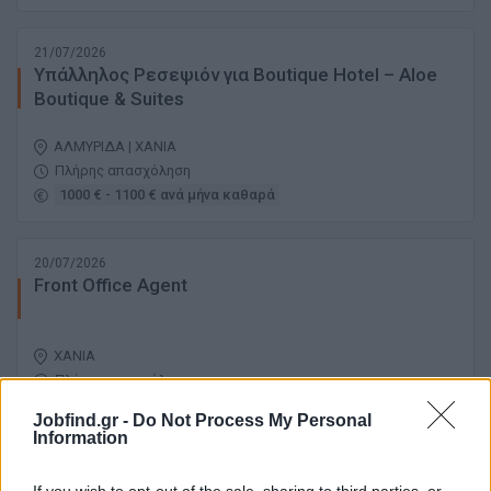
21/07/2026
Υπάλληλος Ρεσεψιόν για Boutique Hotel – Aloe
Boutique & Suites
ΑΛΜΥΡΙΔΑ | ΧΑΝΙΑ
Πλήρης απασχόληση
1000 € - 1100 € ανά μήνα καθαρά
20/07/2026
Front Office Agent
ΧΑΝΙΑ
Πλήρης απασχόληση
Jobfind.gr -
Do Not Process My Personal
Information
σελίδα
1
από
1