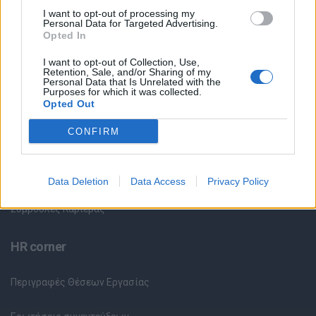
I want to opt-out of processing my
Personal Data for Targeted Advertising.
Θέσεις Εργασίας ανά Ειδικότητα
Opted In
I want to opt-out of Collection, Use,
Θέσεις Εργασίας ανά Εταιρεία
Retention, Sale, and/or Sharing of my
Personal Data that Is Unrelated with the
Purposes for which it was collected.
Κέντρο Βοήθειας
Opted Out
CONFIRM
Υπηρεσίες υποψηφίων
Καταχώρηση Online Βιογραφικού
Data Deletion
Data Access
Privacy Policy
Συμβουλές Καριέρας
HR corner
Περιγραφές Θέσεων Εργασίας