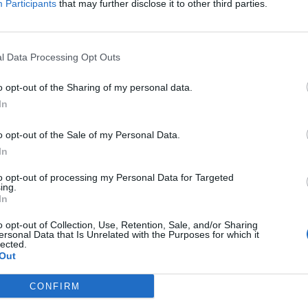
Participants
that may further disclose it to other third parties.
Δείτε όλες τις θέσεις εργασίας εδώ
l Data Processing Opt Outs
o opt-out of the Sharing of my personal data.
In
o opt-out of the Sale of my Personal Data.
In
to opt-out of processing my Personal Data for Targeted
ing.
εσίες υποψηφίων
HR corner
In
ηση Online Βιογραφικού
o opt-out of Collection, Use, Retention, Sale, and/or Sharing
Περιγραφές Θέσεων Εργασίας
ersonal Data that Is Unrelated with the Purposes for which it
lected.
λές Καριέρας
Ερωτήσεις συνεντεύξεων
Out
Υπολογισμός καθαρού μισθού
CONFIRM