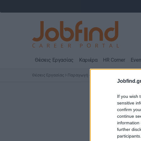
Θέσεις Εργασίας
Καριέρα
HR Corner
Even
Θέσεις Εργασίας
Παραγωγή - Εργάτες - Τεχνίτες
Προϊ
Jobfind.gr
Θέσεις
If you wish 
sensitive in
confirm you
continue se
information 
further disc
participants