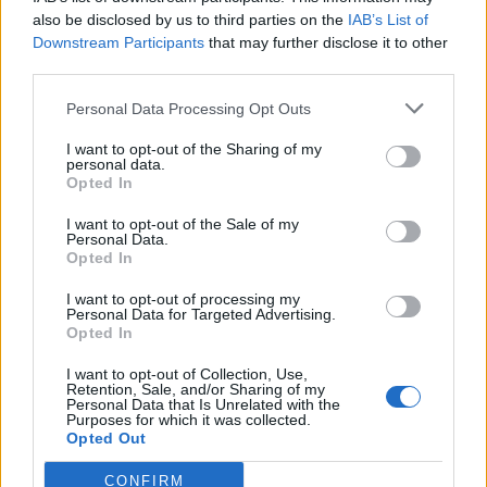
Θέσεις εργασίας
also be disclosed by us to third parties on the
IAB’s List of
Downstream Participants
that may further disclose it to other
third parties.
Όλες οι Θέσεις Εργασίας
Personal Data Processing Opt Outs
Θέσεις Εργασίας ανά Ειδικότητα
I want to opt-out of the Sharing of my
personal data.
Θέσεις Εργασίας ανά Εταιρεία
Opted In
I want to opt-out of the Sale of my
Κέντρο Βοήθειας
Personal Data.
Opted In
Υπηρεσίες υποψηφίων
I want to opt-out of processing my
Personal Data for Targeted Advertising.
Opted In
Καταχώρηση Online Βιογραφικού
I want to opt-out of Collection, Use,
Retention, Sale, and/or Sharing of my
Συμβουλές Καριέρας
Personal Data that Is Unrelated with the
Purposes for which it was collected.
Opted Out
HR corner
CONFIRM