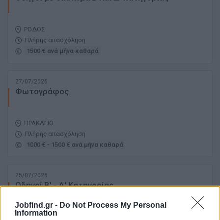
ΡΟΔΟΣ
Πλήρης απασχόληση
1500 € ανά μήνα καθαρά
27/07/2026
Φωτογράφος
ΗΡΑΚΛΕΙΟ
Πλήρης απασχόληση
1000 € - 1500 € ανά μήνα καθαρά
25/07/2026
Οδηγοί Β' - Δ' Κατηγορίας
Jobfind.gr -
Do Not Process My Personal
Information
ΜΥΚΟΝΟΣ | ΜΥΚΟΝΟΣ