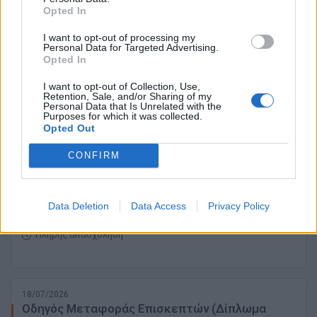
Opted In
22/07/2026
Warehouse Manager - Aulus Chania
I want to opt-out of processing my
Personal Data for Targeted Advertising.
Opted In
ΧΑΝΙΑ
I want to opt-out of Collection, Use,
Retention, Sale, and/or Sharing of my
Πλήρης απασχόληση
Personal Data that Is Unrelated with the
Purposes for which it was collected.
Opted Out
CONFIRM
18/07/2026
Παρκαδόρος
Data Deletion
Data Access
Privacy Policy
ΛΕΥΚΑΔΑ
Πλήρης απασχόληση
18/07/2026
Οδηγός Μεταφοράς Επισκεπτών (Δίπλωμα