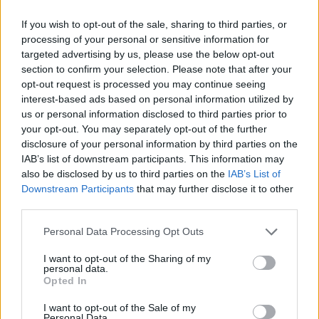
Πλήρης απασχόληση | Μερική απασχόληση
If you wish to opt-out of the sale, sharing to third parties, or
1700 € - 2000 € ανά μήνα καθαρά
processing of your personal or sensitive information for
targeted advertising by us, please use the below opt-out
section to confirm your selection. Please note that after your
24/07/2026
opt-out request is processed you may continue seeing
Storage Driver / Οδηγός Αποθήκης
interest-based ads based on personal information utilized by
us or personal information disclosed to third parties prior to
your opt-out. You may separately opt-out of the further
ΠΑΡΟΣ
disclosure of your personal information by third parties on the
Πλήρης απασχόληση
IAB’s list of downstream participants. This information may
also be disclosed by us to third parties on the
IAB’s List of
Downstream Participants
that may further disclose it to other
third parties.
22/07/2026
Μοδίστρα - Seamstress
Personal Data Processing Opt Outs
I want to opt-out of the Sharing of my
ΑΓ. ΝΙΚΟΛΑΟΣ ΚΡΗΤΗΣ
personal data.
Opted In
Πλήρης απασχόληση
I want to opt-out of the Sale of my
Personal Data.