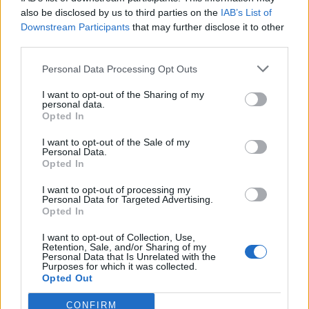
Θέσεις εργασίας
also be disclosed by us to third parties on the
IAB’s List of
Downstream Participants
that may further disclose it to other
third parties.
Όλες οι Θέσεις Εργασίας
Personal Data Processing Opt Outs
Θέσεις Εργασίας ανά Ειδικότητα
I want to opt-out of the Sharing of my
personal data.
Θέσεις Εργασίας ανά Εταιρεία
Opted In
I want to opt-out of the Sale of my
Κέντρο Βοήθειας
Personal Data.
Opted In
Υπηρεσίες υποψηφίων
I want to opt-out of processing my
Personal Data for Targeted Advertising.
Opted In
Καταχώρηση Online Βιογραφικού
I want to opt-out of Collection, Use,
Retention, Sale, and/or Sharing of my
Συμβουλές Καριέρας
Personal Data that Is Unrelated with the
Purposes for which it was collected.
Opted Out
HR corner
CONFIRM