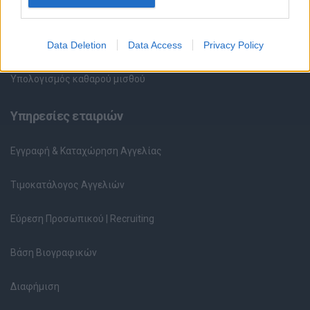
Περιγραφές Θέσεων Εργασίας
Data Deletion
Data Access
Privacy Policy
Ερωτήσεις συνεντεύξεων
Υπολογισμός καθαρού μισθού
Υπηρεσίες εταιριών
Εγγραφή & Καταχώρηση Αγγελίας
Τιμοκατάλογος Αγγελιών
Εύρεση Προσωπικού | Recruiting
Βάση Βιογραφικών
Διαφήμιση