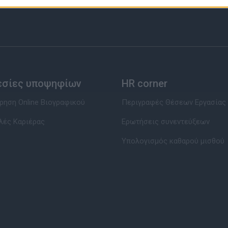
εσίες υποψηφίων
HR corner
ηση Online Βιογραφικού
Περιγραφές Θέσεων Εργασίας
λές Καριέρας
Ερωτήσεις συνεντεύξεων
Υπολογισμός καθαρού μισθού