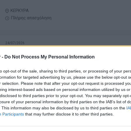
ΚΕΡΚΥΡΑ
Πλήρης απασχόληση
24/07/2026
Εξωτερικός Συνεργάτης Τεχνικής Υποστήριξ
Συνεδρίων & Εκδηλώσεων
 -
Do Not Process My Personal Information
Design - Photo - Video - Audio - Arts
to opt-out of the sale, sharing to third parties, or processing of your per
ΚΕΝΤΡΟ ΘΕΣΣΑΛΟΝΙΚΗΣ | ΘΕΣΣΑΛΟΝΙΚΗ
formation for targeted advertising by us, please use the below opt-out s
Εξωτερική συνεργασία
r selection. Please note that after your opt-out request is processed y
eing interest-based ads based on personal information utilized by us or
disclosed to third parties prior to your opt-out. You may separately opt-
losure of your personal information by third parties on the IAB’s list of
. This information may also be disclosed by us to third parties on the
IA
Participants
that may further disclose it to other third parties.
σελίδα
1
από
1
προηγούμενη
1