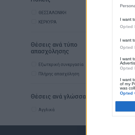
Persona
ΘΕΣΣΑΛΟΝΙΚΗ
I want t
ΚΕΡΚΥΡΑ
Opted 
I want t
Θέσεις ανά τύπο
Opted 
απασχόλησης
I want 
Advertis
Εξωτερική συνεργασία
Opted 
Πλήρης απασχόληση
I want t
of my P
was col
Opted 
Θέσεις ανά γλώσσα
Αγγλικά