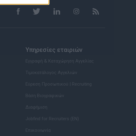
Υπηρεσίες εταιριών
Εγγραφή & Καταχώρηση Αγγελίας
Τιμοκατάλογος Αγγελιών
Εύρεση Προσωπικού | Recruiting
Βάση Βιογραφικών
Διαφήμιση
Jobfind for Recruiters (EN)
Επικοινωνία