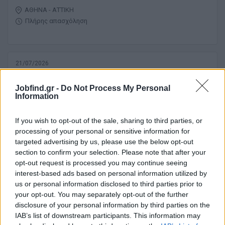
ΑΘΗΝΑ - ΑΤΤΙΚΗ
Πλήρης απασχόληση
21/07/2026
Manager
Jobfind.gr -
Do Not Process My Personal
Information
ΒΟΛΟΣ
Πλήρης απασχόληση
If you wish to opt-out of the sale, sharing to third parties, or
processing of your personal or sensitive information for
targeted advertising by us, please use the below opt-out
section to confirm your selection. Please note that after your
21/07/2026
opt-out request is processed you may continue seeing
Υπεύθυνος Σούπερ Μάρκετ / Store Operations
interest-based ads based on personal information utilized by
Manager
us or personal information disclosed to third parties prior to
your opt-out. You may separately opt-out of the further
ΠΑΡΟΣ
disclosure of your personal information by third parties on the
Πλήρης απασχόληση
IAB’s list of downstream participants. This information may
1500 € - 2000 € ανά μήνα καθαρά