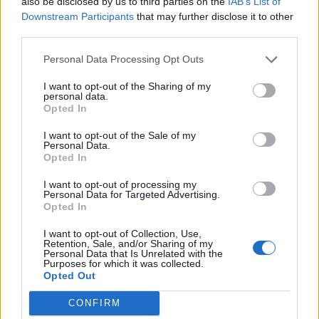
also be disclosed by us to third parties on the
IAB’s List of
Downstream Participants
that may further disclose it to other
third parties.
20/07/2026
Διοικητικό Στέλεχος
Personal Data Processing Opt Outs
I want to opt-out of the Sharing of my
personal data.
ΠΕΡΑΙΑ | ΘΕΣΣΑΛΟΝΙΚΗ
Opted In
Πλήρης απασχόληση
I want to opt-out of the Sale of my
Personal Data.
Opted In
20/07/2026
I want to opt-out of processing my
Store Operations Director | Super Markets & Cash
Personal Data for Targeted Advertising.
Opted In
& Carry Leadership Opportunity
I want to opt-out of Collection, Use,
ΧΕΡΣΟΝΗΣΟΣ | ΗΡΑΚΛΕΙΟ
Retention, Sale, and/or Sharing of my
Personal Data that Is Unrelated with the
Πλήρης απασχόληση
Purposes for which it was collected.
Opted Out
CONFIRM
20/07/2026