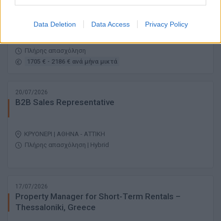
Replenishment Manager
Data Deletion
Data Access
Privacy Policy
ΒΙΟΜΗΧΑΝΙΚΗ ΠΕΡΙΟΧΗ ΘΕΣΣΑΛΟΝΙΚΗΣ | ΘΕΣΣΑΛΟΝΙΚΗ
Πλήρης απασχόληση
1705 € - 2186 € ανά μήνα μικτά
20/07/2026
B2B Sales Representative
ΚΡΥΟΝΕΡΙ | ΑΘΗΝΑ - ΑΤΤΙΚΗ
Πλήρης απασχόληση | Hybrid
17/07/2026
Property Manager for Short-Term Rentals –
Thessaloniki, Greece