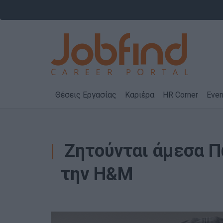
Θέσεις Εργασίας
Καριέρα
HR Corner
Even
Ζητούνται άμεσα Π
την H&M