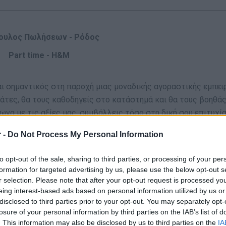
ουλος Πωλήσεων - Ρόδος
Part time - Η&Μ
ναι σημαντικός στη παροχή μιας μοναδικής αγοραστικής εμπει
άτες, θα τους καθοδηγείς στο κατάστημά και θα τους βοηθάς
να με τις αξίες μας, συμβάλλεις τόσο στη δική σου επιτυχία
 -
Do Not Process My Personal Information
to opt-out of the sale, sharing to third parties, or processing of your per
αι ενδιαφέρον για τη μόδα– εμείς θα σας μάθουμε τα υπόλοι
formation for targeted advertising by us, please use the below opt-out s
ε θέματα μόδας ή λιανικής θα θεωρηθεί ως πλεονέκτημα.
r selection. Please note that after your opt-out request is processed y
eing interest-based ads based on personal information utilized by us or
disclosed to third parties prior to your opt-out. You may separately opt-
losure of your personal information by third parties on the IAB’s list of
ται σε ένα περιβάλλον γρήγορων ρυθμών.
. This information may also be disclosed by us to third parties on the
IA