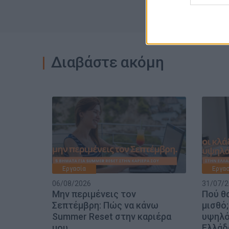
Διαβάστε ακόμη
Εργασία
Εργασ
06/08/2026
31/07/2
Μην περιμένεις τον
Πού θ
Σεπτέμβρη: Πώς να κάνω
μισθό;
Summer Reset στην καριέρα
υψηλό
μου
Ελλάδ