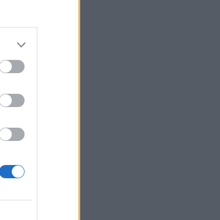
και
ια με
ας όσο