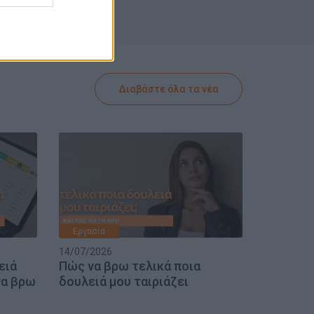
Διαβάστε όλα τα νέα
Εργασία
14/07/2026
ειά
Πώς να βρω τελικά ποια
να βρω
δουλειά μου ταιριάζει