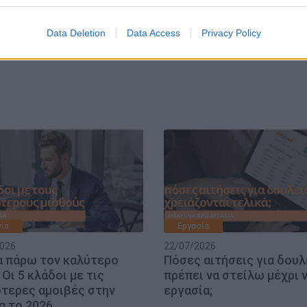
Data Deletion
Data Access
Privacy Policy
ία
Εργασία
026
22/07/2026
α πάρω τον καλύτερο
Πόσες αιτήσεις για δουλ
 Οι 5 κλάδοι με τις
πρέπει να στείλω μέχρι 
τερες αμοιβές στην
εργασία;
α το 2026