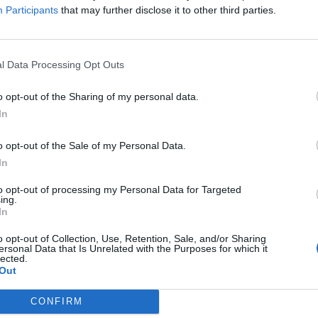
ονη θέληση για μάθηση και ανάπτυξη.
Participants
that may further disclose it to other third parties.
δράση.
l Data Processing Opt Outs
ου είμαστε μια δυναμική εταιρεία, που δημιουργεί ένα φιλικό 
o opt-out of the Sharing of my personal data.
μας. Προσφέρουμε στους εργαζομένους μας ελκυστικά προνόμ
In
τον κόσμο.
rands του Ομίλου H&M μας, τόσο στα φυσικά καταστήματά μ
o opt-out of the Sale of my Personal Data.
 H&M HOME, & Other Stories και ARKET).
In
 περισσότερα για το πρόγραμμα
εδώ
.
to opt-out of processing my Personal Data for Targeted
ing.
ς
In
o opt-out of Collection, Use, Retention, Sale, and/or Sharing
ersonal Data that Is Unrelated with the Purposes for which it
lected.
Out
Η αγγελία έχει λήξει.
CONFIRM
ιμες θέσεις της Η&Μ πατώντας εδώ
!