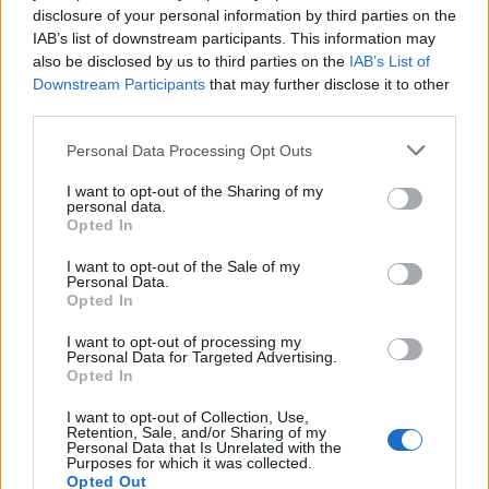
Σύμβουλος Πώλησης Ηλεκτρολογικού Υλικού και
disclosure of your personal information by third parties on the
IAB’s list of downstream participants. This information may
Τεχνολογίας
also be disclosed by us to third parties on the
IAB’s List of
Downstream Participants
that may further disclose it to other
ΚΕΝΤΡΟ ΘΕΣΣΑΛΟΝΙΚΗΣ | ΘΕΣΣΑΛΟΝΙΚΗ
third parties.
Πλήρης απασχόληση
Personal Data Processing Opt Outs
I want to opt-out of the Sharing of my
10/07/2026
personal data.
Πρακτική Άσκηση - Κατασκευαστικό Πινάκων |
Opted In
Διαβατά
I want to opt-out of the Sale of my
Personal Data.
ΚΑΤΑΣΚΕΥΑΣΤΙΚΟ ΠΙΝΑΚΩΝ ΔΙΑΒΑΤΑ | ΘΕΣΣΑΛΟΝΙΚΗ
Opted In
Πρακτική
I want to opt-out of processing my
Personal Data for Targeted Advertising.
Opted In
10/07/2026
I want to opt-out of Collection, Use,
Retention, Sale, and/or Sharing of my
Τεχνίτης Παραγωγής Ηλ. Πινάκων Χαμηλής
Personal Data that Is Unrelated with the
τάσης | Διαβατά
Purposes for which it was collected.
Opted Out