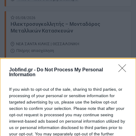
05/08/2026
Ηλεκτροσυγκολλητής – Μονταδόρος
Μεταλλικών Κατασκευών
ΝΕΑ ΣΑΝΤΑ ΚΙΛΚΙΣ | ΘΕΣΣΑΛΟΝΙΚΗ
Πλήρης απασχόληση
Jobfind.gr -
Do Not Process My Personal
Information
27/07/2026
Project Engineer (Κατασκευαστικό Πινάκων
Διαβατά)
If you wish to opt-out of the sale, sharing to third parties, or
processing of your personal or sensitive information for
targeted advertising by us, please use the below opt-out
ΔΙΑΒΑΤΑ | ΘΕΣΣΑΛΟΝΙΚΗ
section to confirm your selection. Please note that after your
Πλήρης απασχόληση
opt-out request is processed you may continue seeing
interest-based ads based on personal information utilized by
us or personal information disclosed to third parties prior to
your opt-out. You may separately opt-out of the further
17/07/2026