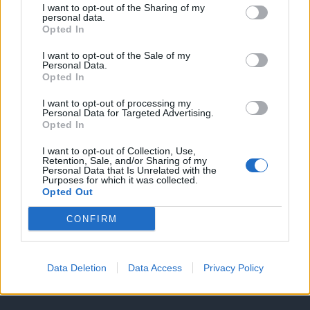
Υπηρεσίες υποψηφίων
I want to opt-out of the Sharing of my
personal data.
Opted In
Καταχώρηση Online Βιογραφικού
I want to opt-out of the Sale of my
Personal Data.
Συμβουλές Καριέρας
Opted In
I want to opt-out of processing my
HR corner
Personal Data for Targeted Advertising.
Opted In
Περιγραφές Θέσεων Εργασίας
I want to opt-out of Collection, Use,
Retention, Sale, and/or Sharing of my
Personal Data that Is Unrelated with the
Purposes for which it was collected.
Ερωτήσεις συνεντεύξεων
Opted Out
Υπολογισμός καθαρού μισθού
CONFIRM
Υπηρεσίες εταιριών
Data Deletion
Data Access
Privacy Policy
Εγγραφή & Καταχώρηση Αγγελίας