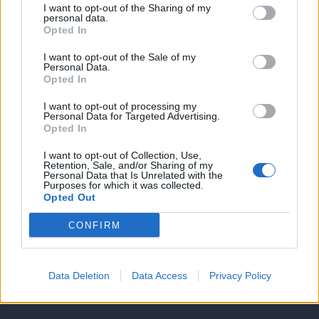
Υπηρεσίες υποψηφίων
I want to opt-out of the Sharing of my
personal data.
Opted In
Καταχώρηση Online Βιογραφικού
I want to opt-out of the Sale of my
Personal Data.
Συμβουλές Καριέρας
Opted In
I want to opt-out of processing my
HR corner
Personal Data for Targeted Advertising.
Opted In
Περιγραφές Θέσεων Εργασίας
I want to opt-out of Collection, Use,
Retention, Sale, and/or Sharing of my
Personal Data that Is Unrelated with the
Purposes for which it was collected.
Ερωτήσεις συνεντεύξεων
Opted Out
Υπολογισμός καθαρού μισθού
CONFIRM
Υπηρεσίες εταιριών
Data Deletion
Data Access
Privacy Policy
Εγγραφή & Καταχώρηση Αγγελίας