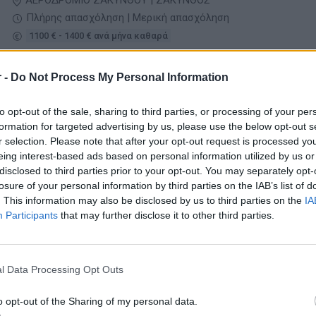
ΑΕΡΟΔΡΟΜΙΟ ΖΑΚΥΝΘΟΥ | ΖΑΚΥΝΘΟΣ
Πλήρης απασχόληση | Μερική απασχόληση
1100 € - 1400 € ανά μήνα καθαρά
 -
Do Not Process My Personal Information
05/08/2026
Waiter - Full time or Part Time Morning Shift
to opt-out of the sale, sharing to third parties, or processing of your per
Τουρισμός - Ξενοδοχεία
formation for targeted advertising by us, please use the below opt-out s
r selection. Please note that after your opt-out request is processed y
ΣΑΝΤΟΡΙΝΗ
eing interest-based ads based on personal information utilized by us or
disclosed to third parties prior to your opt-out. You may separately opt-
Πλήρης απασχόληση | Μερική απασχόληση
losure of your personal information by third parties on the IAB’s list of
. This information may also be disclosed by us to third parties on the
IA
Participants
that may further disclose it to other third parties.
05/08/2026
Πωλήτρια / Πωλητής
Τουρισμός - Ξενοδοχεία
l Data Processing Opt Outs
o opt-out of the Sharing of my personal data.
ΠΑΛΙΑ ΠΟΛΗ | ΡΟΔΟΣ