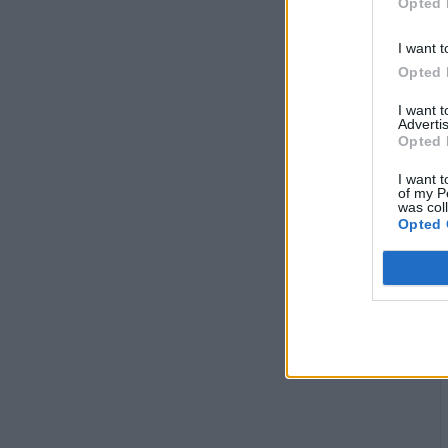
Opted 
I want t
Opted 
I want 
Advertis
Opted 
I want t
of my P
was col
Opted 