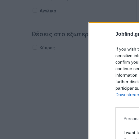
Αγγλικά
Θέσεις στο εξωτερικό
Jobfind.gr
Κύπρος
If you wish 
sensitive in
confirm you
continue se
information 
further disc
participants
Downstream 
Persona
I want t