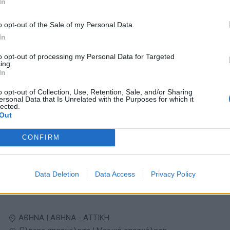
In
Πλήρης απασχόληση | Μερική απασχόληση
o opt-out of the Sale of my Personal Data.
In
04/08/2026
to opt-out of processing my Personal Data for Targeted
Bartender
ing.
In
Τουρισμός - Ξενοδοχεία
o opt-out of Collection, Use, Retention, Sale, and/or Sharing
ersonal Data that Is Unrelated with the Purposes for which it
ΠΛΑΤΑΝΙΑΣ | ΧΑΝΙΑ
lected.
Out
Μερική απασχόληση
CONFIRM
04/08/2026
Καθαρίστρια / Καμαριέρα για Airbnb – Αθήνα
Data Deletion
Data Access
Privacy Policy
Τουρισμός - Ξενοδοχεία
ΑΘΗΝΑ | ΑΘΗΝΑ - ΑΤΤΙΚΗ