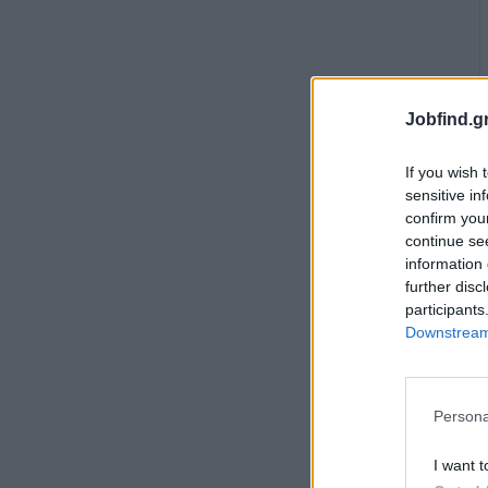
Jobfind.gr
If you wish 
sensitive in
confirm you
continue se
information 
further disc
participants
Downstream 
Persona
I want t