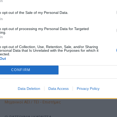
In
ΒΟΤΑΝΙΚΟΣ | ΑΘΗΝΑ - ΑΤΤΙΚΗ
Πλήρης απασχόληση
o opt-out of the Sale of my Personal Data.
In
to opt-out of processing my Personal Data for Targeted
ing.
05/08/2026
In
Τεχνικός Βάρδιας - Συντηρητής
Παραγωγή - Εργάτες - Τεχνίτες
o opt-out of Collection, Use, Retention, Sale, and/or Sharing
ersonal Data that Is Unrelated with the Purposes for which it
lected.
Out
ΝΕΑ ΡΑΙΔΕΣΤΟΣ | ΘΕΣΣΑΛΟΝΙΚΗ
Πλήρης απασχόληση
CONFIRM
Data Deletion
Data Access
Privacy Policy
05/08/2026
Τεχνικός Συντήρησης Εγκαταστάσεων
Μηχανικοί ΑΕΙ / ΤΕΙ - Επιστήμες