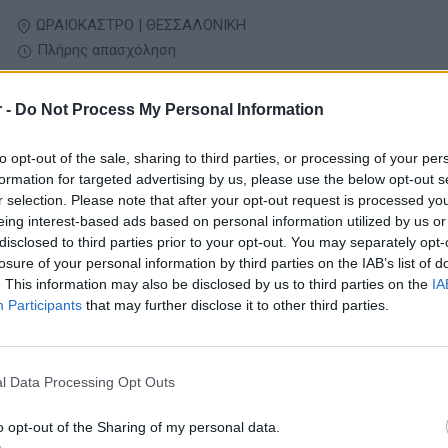
ΩΡΑΙΟΚΑΣΤΡΟ | ΘΕΣΣΑΛΟΝΙΚΗ
Πλήρης απασχόληση
 -
Do Not Process My Personal Information
05/08/2026
Automation Engineer
to opt-out of the sale, sharing to third parties, or processing of your per
formation for targeted advertising by us, please use the below opt-out s
Παραγωγή - Εργάτες - Τεχνίτες
r selection. Please note that after your opt-out request is processed y
eing interest-based ads based on personal information utilized by us or
disclosed to third parties prior to your opt-out. You may separately opt-
ΚΟΡΩΠΙ | ΑΘΗΝΑ - ΑΤΤΙΚΗ
losure of your personal information by third parties on the IAB’s list of
Πλήρης απασχόληση
. This information may also be disclosed by us to third parties on the
IA
Participants
that may further disclose it to other third parties.
05/08/2026
Τεχνικός Εγκατάστασης και Συντήρησης
l Data Processing Opt Outs
Μηχανημάτων Συνεργείων & Βουλκανιζατέρ
Παραγωγή - Εργάτες - Τεχνίτες
o opt-out of the Sharing of my personal data.