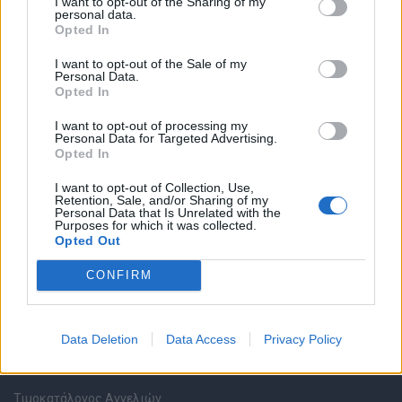
I want to opt-out of the Sharing of my
personal data.
Opted In
Καταχώρηση Online Βιογραφικού
I want to opt-out of the Sale of my
Personal Data.
Συμβουλές Καριέρας
Opted In
I want to opt-out of processing my
HR corner
Personal Data for Targeted Advertising.
Opted In
Περιγραφές Θέσεων Εργασίας
I want to opt-out of Collection, Use,
Retention, Sale, and/or Sharing of my
Personal Data that Is Unrelated with the
Ερωτήσεις συνεντεύξεων
Purposes for which it was collected.
Opted Out
Υπολογισμός καθαρού μισθού
CONFIRM
Υπηρεσίες εταιριών
Data Deletion
Data Access
Privacy Policy
Εγγραφή & Καταχώρηση Αγγελίας
Τιμοκατάλογος Αγγελιών