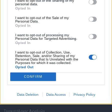
I want to opt-out of the Sharing of my
personal data.
Opted In
Καταχώρηση Online Βιογραφικού
I want to opt-out of the Sale of my
Personal Data.
Συμβουλές Καριέρας
Opted In
I want to opt-out of processing my
HR corner
Personal Data for Targeted Advertising.
Opted In
Περιγραφές Θέσεων Εργασίας
I want to opt-out of Collection, Use,
Retention, Sale, and/or Sharing of my
Personal Data that Is Unrelated with the
Ερωτήσεις συνεντεύξεων
Purposes for which it was collected.
Opted Out
Υπολογισμός καθαρού μισθού
CONFIRM
Υπηρεσίες εταιριών
Data Deletion
Data Access
Privacy Policy
Εγγραφή & Καταχώρηση Αγγελίας
Τιμοκατάλογος Αγγελιών