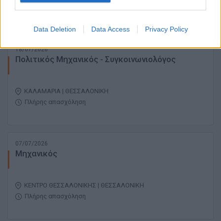
Πλήρης απασχόληση
Data Deletion
Data Access
Privacy Policy
18/07/2026
Πολιτικός Μηχανικός - Συγκοινωνιολόγος
ΚΑΛΑΜΑΡΙΑ | ΘΕΣΣΑΛΟΝΙΚΗ
Πλήρης απασχόληση
07/07/2026
Μηχανικός
ΚΕΝΤΡΟ ΘΕΣΣΑΛΟΝΙΚΗΣ | ΘΕΣΣΑΛΟΝΙΚΗ
Πλήρης απασχόληση