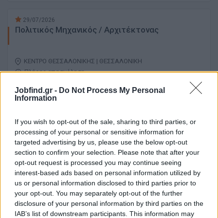
29/07/2026
Πολιτικός Μηχανικός / Αρχιτέκτονας
ΚΕΝΤΡΟ ΘΕΣΣΑΛΟΝΙΚΗΣ | ΘΕΣΣΑΛΟΝΙΚΗ
Πλήρης απασχόληση
Jobfind.gr -
Do Not Process My Personal
Information
27/07/2026
If you wish to opt-out of the sale, sharing to third parties, or
Πολιτικός Μηχανικός Εργοταξίου
processing of your personal or sensitive information for
targeted advertising by us, please use the below opt-out
section to confirm your selection. Please note that after your
ΠΕΡΙΟΧΗ ΑΕΡΟΔΡΟΜΙΟΥ | ΘΕΣΣΑΛΟΝΙΚΗ
opt-out request is processed you may continue seeing
Πλήρης απασχόληση
interest-based ads based on personal information utilized by
us or personal information disclosed to third parties prior to
your opt-out. You may separately opt-out of the further
disclosure of your personal information by third parties on the
25/07/2026
IAB’s list of downstream participants. This information may
Μηχανικός Επίβλεψης Οικιστικών Έργων