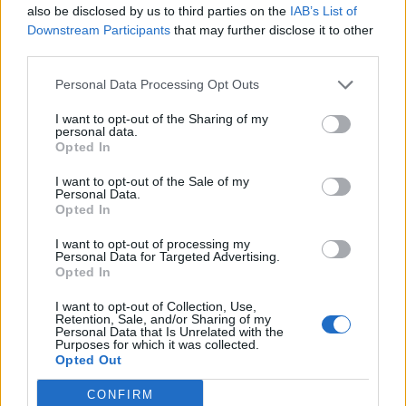
also be disclosed by us to third parties on the
IAB’s List of
Downstream Participants
that may further disclose it to other
third parties.
ΑΝΑΤΟΛΙΚΗ ΘΕΣΣΑΛΟΝΙΚΗ | ΘΕΣΣΑΛΟΝΙΚΗ
Πλήρης απασχόληση
Personal Data Processing Opt Outs
I want to opt-out of the Sharing of my
personal data.
Opted In
22/07/2026
Στέλεχος Διαγωνισμών
I want to opt-out of the Sale of my
Personal Data.
Opted In
ΚΕΝΤΡΟ ΘΕΣΣΑΛΟΝΙΚΗΣ | ΘΕΣΣΑΛΟΝΙΚΗ
I want to opt-out of processing my
Πλήρης απασχόληση
Personal Data for Targeted Advertising.
Opted In
I want to opt-out of Collection, Use,
Retention, Sale, and/or Sharing of my
21/07/2026
Personal Data that Is Unrelated with the
Πολιτικός Μηχανικός ή Τοπογράφος Μηχανικός
Purposes for which it was collected.
Opted Out
CONFIRM
ΘΕΡΜΗ | ΘΕΣΣΑΛΟΝΙΚΗ