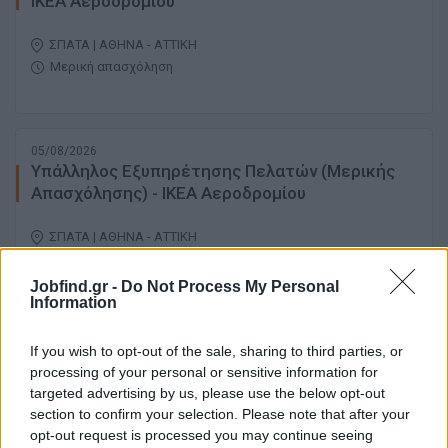
ΙΚΕΑ Αεροδρομίου
ΣΠΑΤΑ | ΑΘΗΝΑ - ΑΤΤΙΚΗ
Μερική απασχόληση
05/08/2026
Υπάλληλος Εξυπηρέτησης Πελατών (Mερικής
Aπασχόλησης) - ΙΚΕΑ Αεροδρομίου
ΣΠΑΤΑ | ΑΘΗΝΑ - ΑΤΤΙΚΗ
Μερική απασχόληση
Jobfind.gr -
Do Not Process My Personal
Information
31/07/2026
If you wish to opt-out of the sale, sharing to third parties, or
Υπεύθυνος Τομέα Πωλήσεων (Πλήρης
processing of your personal or sensitive information for
απασχόληση) - ΙΚΕΑ ΗΡΑΚΛΕΙΟ
targeted advertising by us, please use the below opt-out
section to confirm your selection. Please note that after your
ΗΡΑΚΛΕΙΟ
opt-out request is processed you may continue seeing