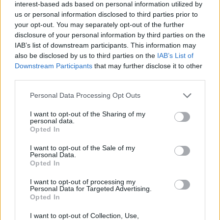
Πλήρης απασχόληση
interest-based ads based on personal information utilized by
us or personal information disclosed to third parties prior to
your opt-out. You may separately opt-out of the further
disclosure of your personal information by third parties on the
27/07/2026
IAB’s list of downstream participants. This information may
Εργαζόμενος Kέντρου Παραγγελιών &
also be disclosed by us to third parties on the
IAB’s List of
Παραλαβών Mερικής Aπασχόλησης (Pick - Up-
Downstream Participants
that may further disclose it to other
Point Part Time Co - worker)
third parties.
Personal Data Processing Opt Outs
ΓΕΦΥΡΑ, ΜΑΙΣΤΡΟΥ | ΑΛΕΞΑΝΔΡΟΥΠΟΛΗ
Μερική απασχόληση
I want to opt-out of the Sharing of my
personal data.
Opted In
I want to opt-out of the Sale of my
27/07/2026
Personal Data.
Υπάλληλος Τμήματος Πωλήσεων - Ραπτικής
Opted In
(6ωρη Απασχόληση)
I want to opt-out of processing my
Personal Data for Targeted Advertising.
ΑΙΓΑΛΕΩ | ΑΘΗΝΑ - ΑΤΤΙΚΗ
Opted In
Μερική απασχόληση
I want to opt-out of Collection, Use,