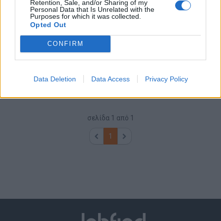
Retention, Sale, and/or Sharing of my
Personal Data that Is Unrelated with the
Purposes for which it was collected.
27/07/2026
Opted Out
Υπάλληλος Πωλήσεων (4ωρη Απασχόληση)
CONFIRM
ΑΙΓΑΛΕΩ | ΑΘΗΝΑ - ΑΤΤΙΚΗ
Μερική απασχόληση
Data Deletion
Data Access
Privacy Policy
σελίδα
1
από
1
1